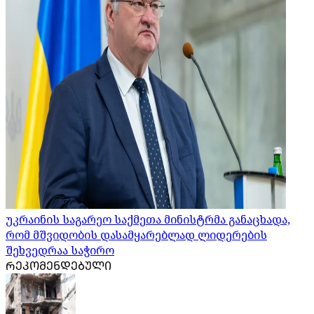
უკრაინის საგარეო საქმეთა მინისტრმა განაცხადა,
რომ მშვიდობის დასამყარებლად ლიდერების
შეხვედრაა საჭირო
ᲠᲔᲙᲝᲛᲔᲜᲓᲔᲑᲣᲚᲘ