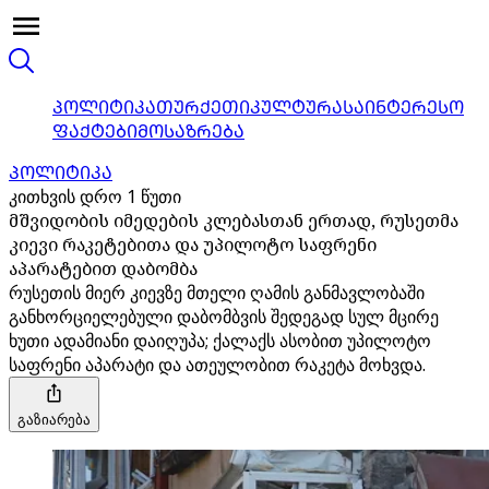
ᲞᲝᲚᲘᲢᲘᲙᲐ
ᲗᲣᲠᲥᲔᲗᲘ
ᲙᲣᲚᲢᲣᲠᲐ
ᲡᲐᲘᲜᲢᲔᲠᲔᲡᲝ
ᲤᲐᲥᲢᲔᲑᲘ
ᲛᲝᲡᲐᲖᲠᲔᲑᲐ
ᲞᲝᲚᲘᲢᲘᲙᲐ
კითხვის დრო 1 წუთი
მშვიდობის იმედების კლებასთან ერთად, რუსეთმა
კიევი რაკეტებითა და უპილოტო საფრენი
აპარატებით დაბომბა
რუსეთის მიერ კიევზე მთელი ღამის განმავლობაში
განხორციელებული დაბომბვის შედეგად სულ მცირე
ხუთი ადამიანი დაიღუპა; ქალაქს ასობით უპილოტო
საფრენი აპარატი და ათეულობით რაკეტა მოხვდა.
გაზიარება