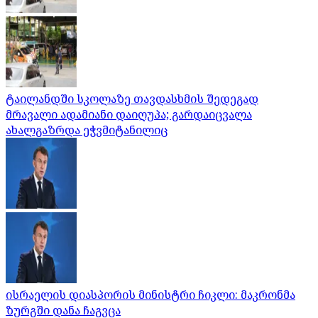
ტაილანდში სკოლაზე თავდასხმის შედეგად
მრავალი ადამიანი დაიღუპა; გარდაიცვალა
ახალგაზრდა ეჭვმიტანილიც
ისრაელის დიასპორის მინისტრი ჩიკლი: მაკრონმა
ზურგში დანა ჩაგვცა