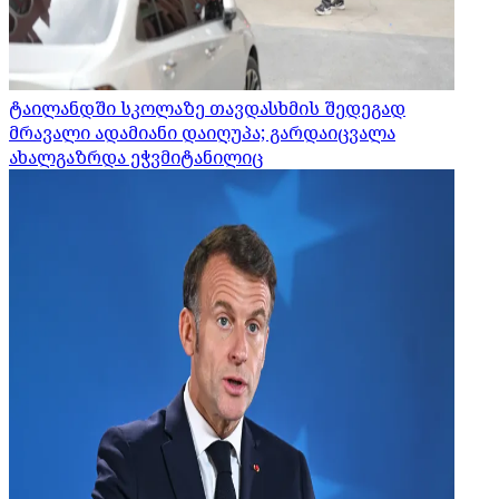
ტაილანდში სკოლაზე თავდასხმის შედეგად
მრავალი ადამიანი დაიღუპა; გარდაიცვალა
ახალგაზრდა ეჭვმიტანილიც