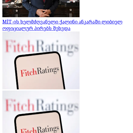
MİT-ის ხელმძღვანელი ქალინი ანკარაში ლიბიელ
ოფიციალურ პირებს შეხვდა