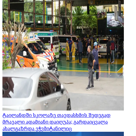
ტაილანდში სკოლაზე თავდასხმის შედეგად
მრავალი ადამიანი დაიღუპა; გარდაიცვალა
ახალგაზრდა ეჭვმიტანილიც