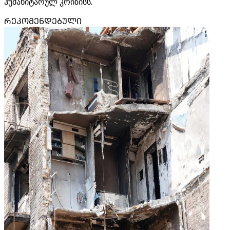
ჰუმანიტარულ კრიზისს.
ᲠᲔᲙᲝᲛᲔᲜᲓᲔᲑᲣᲚᲘ