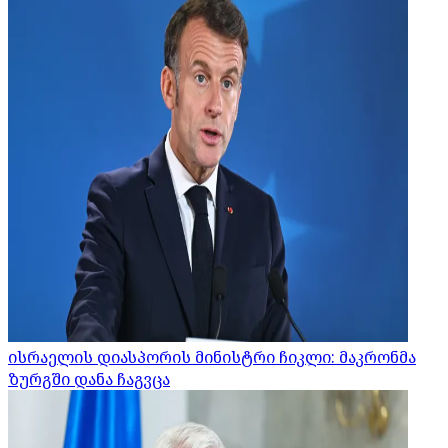
ისრაელის დიასპორის მინისტრი ჩიკლი: მაკრონმა
ზურგში დანა ჩაგვცა