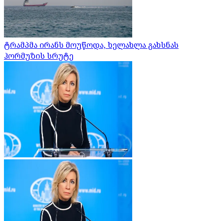
ტრამპმა ირანს მოუწოდა, ხელახლა გახსნას
ჰორმუზის სრუტე