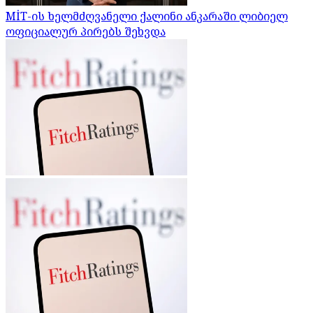
MİT-ის ხელმძღვანელი ქალინი ანკარაში ლიბიელ
ოფიციალურ პირებს შეხვდა