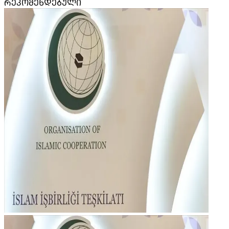
ᲠᲔᲙᲝᲛᲔᲜᲓᲔᲑᲣᲚᲘ