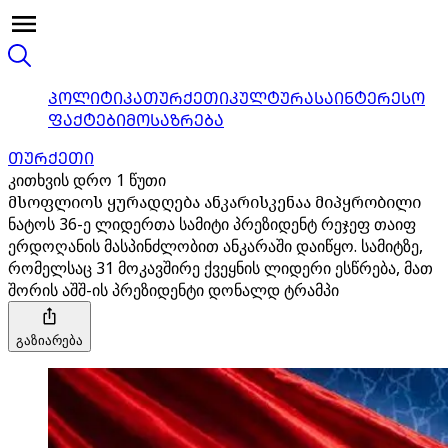
ᲞᲝᲚᲘᲢᲘᲙᲐ
ᲗᲣᲠᲥᲔᲗᲘ
ᲙᲣᲚᲢᲣᲠᲐ
ᲡᲐᲘᲜᲢᲔᲠᲔᲡᲝ
ᲤᲐᲥᲢᲔᲑᲘ
ᲛᲝᲡᲐᲖᲠᲔᲑᲐ
ᲗᲣᲠᲥᲔᲗᲘ
კითხვის დრო 1 წუთი
მსოფლიოს ყურადღება ანკარისკენაა მიპყრობილი
ნატოს 36-ე ლიდერთა სამიტი პრეზიდენტ რეჯეფ თაიფ
ერდოღანის მასპინძლობით ანკარაში დაიწყო. სამიტზე,
რომელსაც 31 მოკავშირე ქვეყნის ლიდერი ესწრება, მათ
შორის აშშ-ის პრეზიდენტი დონალდ ტრამპი
გაზიარება