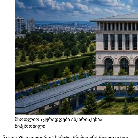
მსოფლიოს ყურადღება ანკარისკენაა
მიპყრობილი
ნატოს 36-ე ლიდერთა სამიტი პრეზიდენტ რეჯეფ თაიფ