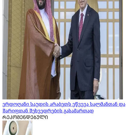
ერდოღანი საუდის არაბეთს ეწვევა სალმანთან და
შარიფთან შეხვედრების გასამართად
ᲠᲔᲙᲝᲛᲔᲜᲓᲔᲑᲣᲚᲘ