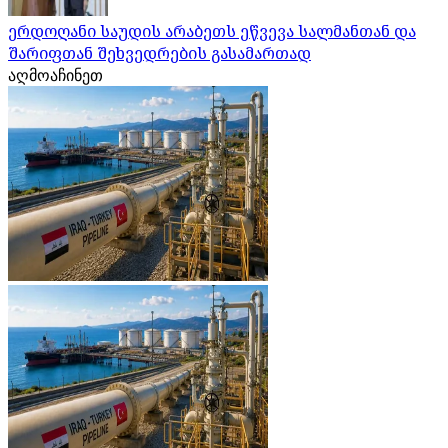
ერდოღანი საუდის არაბეთს ეწვევა სალმანთან და
შარიფთან შეხვედრების გასამართად
აღმოაჩინეთ