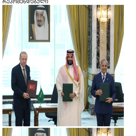
ᲠᲔᲙᲝᲛᲔᲜᲓᲔᲑᲣᲚᲘ