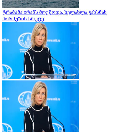
ტრამპმა ირანს მოუწოდა, ხელახლა გახსნას
ჰორმუზის სრუტე