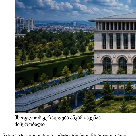
მსოფლიოს ყურადღება ანკარისკენაა
მიპყრობილი
ნატოს 36-ე ლიდერთა სამიტი პრეზიდენტ რეჯეფ თაიფ