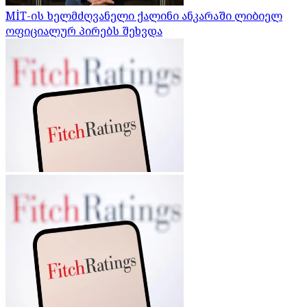
MİT-ის ხელმძღვანელი ქალინი ანკარაში ლიბიელ
ოფიციალურ პირებს შეხვდა