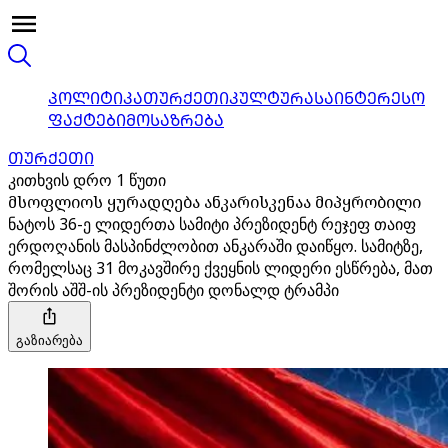
ᲞᲝᲚᲘᲢᲘᲙᲐ
ᲗᲣᲠᲥᲔᲗᲘ
ᲙᲣᲚᲢᲣᲠᲐ
ᲡᲐᲘᲜᲢᲔᲠᲔᲡᲝ
ᲤᲐᲥᲢᲔᲑᲘ
ᲛᲝᲡᲐᲖᲠᲔᲑᲐ
ᲗᲣᲠᲥᲔᲗᲘ
კითხვის დრო 1 წუთი
მსოფლიოს ყურადღება ანკარისკენაა მიპყრობილი
ნატოს 36-ე ლიდერთა სამიტი პრეზიდენტ რეჯეფ თაიფ
ერდოღანის მასპინძლობით ანკარაში დაიწყო. სამიტზე,
რომელსაც 31 მოკავშირე ქვეყნის ლიდერი ესწრება, მათ
შორის აშშ-ის პრეზიდენტი დონალდ ტრამპი
გაზიარება