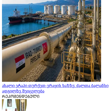
ახალი ეტაპი თურქეთ-ერაყის ხაზზე: ძალთა ბალანსი
ადგილზე შეიცვლება
ᲠᲔᲙᲝᲛᲔᲜᲓᲔᲑᲣᲚᲘ