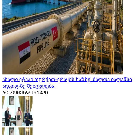
ახალი ეტაპი თურქეთ-ერაყის ხაზზე: ძალთა ბალანსი
ადგილზე შეიცვლება
ᲠᲔᲙᲝᲛᲔᲜᲓᲔᲑᲣᲚᲘ