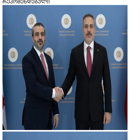
ᲠᲔᲙᲝᲛᲔᲜᲓᲔᲑᲣᲚᲘ