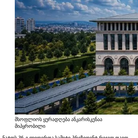
მსოფლიოს ყურადღება ანკარისკენაა
მიპყრობილი
ნატოს 36-ე ლიდერთა სამიტი პრეზიდენტ რეჯეფ თაიფ