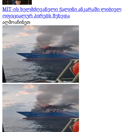
MİT-ის ხელმძღვანელი ქალინი ანკარაში ლიბიელ
ოფიციალურ პირებს შეხვდა
აღმოაჩინეთ