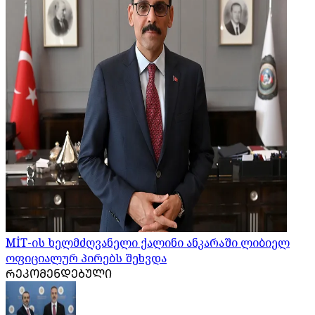
MİT-ის ხელმძღვანელი ქალინი ანკარაში ლიბიელ
ოფიციალურ პირებს შეხვდა
ᲠᲔᲙᲝᲛᲔᲜᲓᲔᲑᲣᲚᲘ