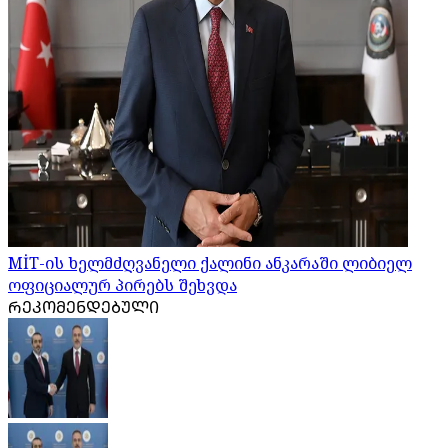
MİT-ის ხელმძღვანელი ქალინი ანკარაში ლიბიელ
ოფიციალურ პირებს შეხვდა
ᲠᲔᲙᲝᲛᲔᲜᲓᲔᲑᲣᲚᲘ