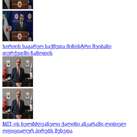
სირიის საგარეო საქმეთა მინისტრი შეიბანი
თურქეთში ჩამოდის
MİT-ის ხელმძღვანელი ქალინი ანკარაში ლიბიელ
ოფიციალურ პირებს შეხვდა