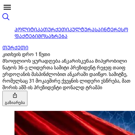
ᲞᲝᲚᲘᲢᲘᲙᲐ
ᲗᲣᲠᲥᲔᲗᲘ
ᲙᲣᲚᲢᲣᲠᲐ
ᲡᲐᲘᲜᲢᲔᲠᲔᲡᲝ
ᲤᲐᲥᲢᲔᲑᲘ
ᲛᲝᲡᲐᲖᲠᲔᲑᲐ
ᲗᲣᲠᲥᲔᲗᲘ
კითხვის დრო 1 წუთი
მსოფლიოს ყურადღება ანკარისკენაა მიპყრობილი
ნატოს 36-ე ლიდერთა სამიტი პრეზიდენტ რეჯეფ თაიფ
ერდოღანის მასპინძლობით ანკარაში დაიწყო. სამიტზე,
რომელსაც 31 მოკავშირე ქვეყნის ლიდერი ესწრება, მათ
შორის აშშ-ის პრეზიდენტი დონალდ ტრამპი
გაზიარება