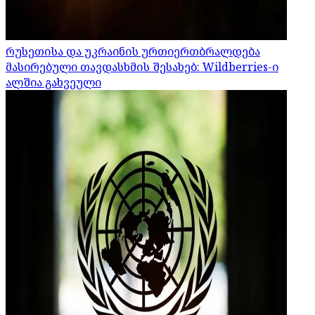
რუსეთისა და უკრაინის ურთიერთბრალდება
მასირებული თავდასხმის შესახებ: Wildberries-ი
ალშია გახვეული