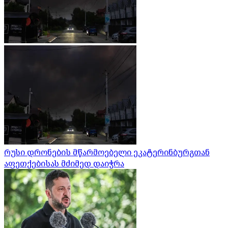
რუსი დრონების მწარმოებელი ეკატერინბურგთან
აფეთქებისას მძიმედ დაიჭრა