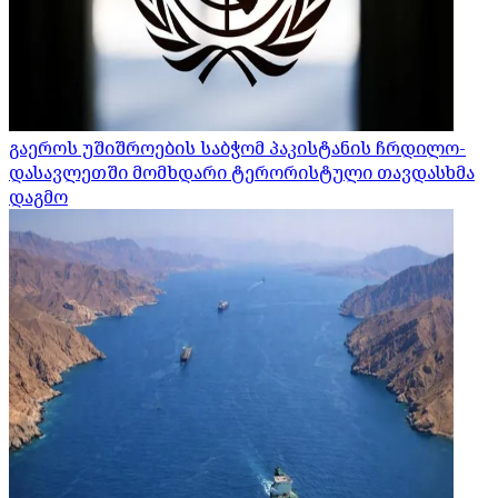
გაეროს უშიშროების საბჭომ პაკისტანის ჩრდილო-
დასავლეთში მომხდარი ტერორისტული თავდასხმა
დაგმო