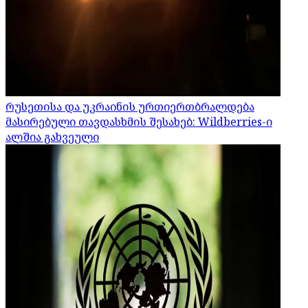
რუსეთისა და უკრაინის ურთიერთბრალდება
მასირებული თავდასხმის შესახებ: Wildberries-ი
ალშია გახვეული