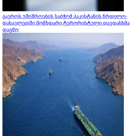
გაეროს უშიშროების საბჭომ პაკისტანის ჩრდილო-
დასავლეთში მომხდარი ტერორისტული თავდასხმა
დაგმო