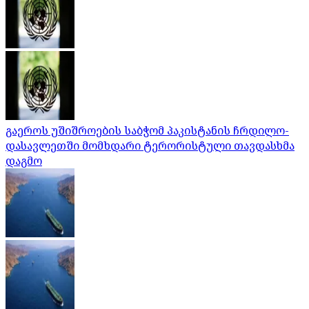
გაეროს უშიშროების საბჭომ პაკისტანის ჩრდილო-
დასავლეთში მომხდარი ტერორისტული თავდასხმა
დაგმო