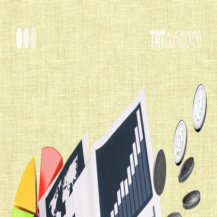
ᲞᲝᲚᲘᲢᲘᲙᲐ
ᲗᲣᲠᲥᲔᲗᲘ
ᲙᲣᲚᲢᲣᲠᲐ
ᲡᲐᲘᲜᲢᲔᲠᲔᲡᲝ
ᲤᲐᲥᲢᲔᲑᲘ
ᲛᲝᲡᲐᲖᲠᲔᲑᲐ
00:00
00:00
00:00
მეტის მოსმენა
დღის ამბები | 07.08.2026
მაღალი ტექნოლოგიების „იშვიათი“ საჭიროებები
სიბნელიდან სინათლისკენ: 15 ივლისის მე-10
წლისთავი
ტექნოლოგიას შენ აკონტროლებ, თუ ტექნოლოგია
გაკონტროლებს შენ?
სარბენი ბილიკების ბნელი ისტორია
ვინ და რა რაოდენობით უნდა მიიღოს მცენარეული
ჩაი?