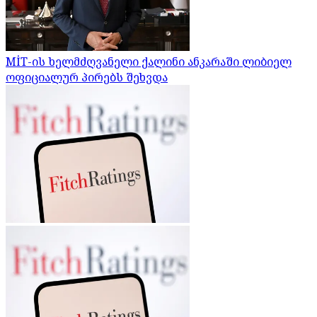
MİT-ის ხელმძღვანელი ქალინი ანკარაში ლიბიელ
ოფიციალურ პირებს შეხვდა