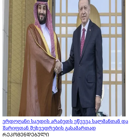
ერდოღანი საუდის არაბეთს ეწვევა სალმანთან და
შარიფთან შეხვედრების გასამართად
ᲠᲔᲙᲝᲛᲔᲜᲓᲔᲑᲣᲚᲘ