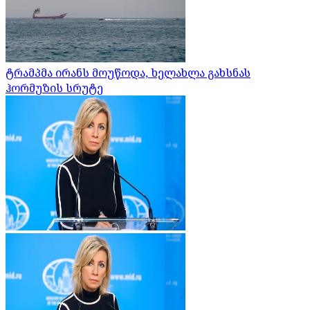
ტრამპმა ირანს მოუწოდა, ხელახლა გახსნას
ჰორმუზის სრუტე