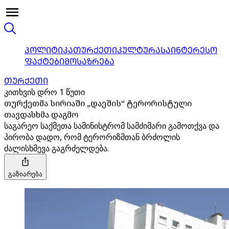
ᲞᲝᲚᲘᲢᲘᲙᲐ
ᲗᲣᲠᲥᲔᲗᲘ
ᲙᲣᲚᲢᲣᲠᲐ
ᲡᲐᲘᲜᲢᲔᲠᲔᲡᲝ
ᲤᲐᲥᲢᲔᲑᲘ
ᲛᲝᲡᲐᲖᲠᲔᲑᲐ
ᲗᲣᲠᲥᲔᲗᲘ
კითხვის დრო 1 წუთი
თურქეთმა სირიაში „დაეშის“ ტერორისტული
თავდასხმა დაგმო
საგარეო საქმეთა სამინისტრომ სამძიმარი გამოთქვა და
პირობა დადო, რომ ტერორიზმთან ბრძოლის
ძალისხმევა გაგრძელდება.
გაზიარება