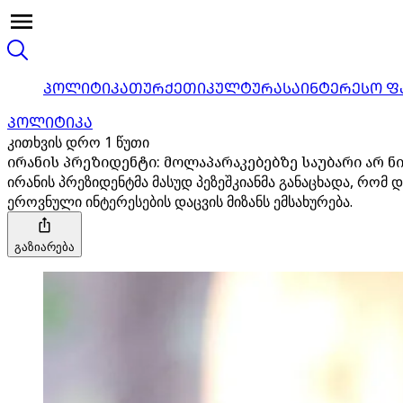
ᲞᲝᲚᲘᲢᲘᲙᲐ
ᲗᲣᲠᲥᲔᲗᲘ
ᲙᲣᲚᲢᲣᲠᲐ
ᲡᲐᲘᲜᲢᲔᲠᲔᲡᲝ Ფ
ᲞᲝᲚᲘᲢᲘᲙᲐ
კითხვის დრო 1 წუთი
ირანის პრეზიდენტი: მოლაპარაკებებზე საუბარი არ ნი
ირანის პრეზიდენტმა მასუდ პეზეშკიანმა განაცხადა, რომ 
ეროვნული ინტერესების დაცვის მიზანს ემსახურება.
გაზიარება