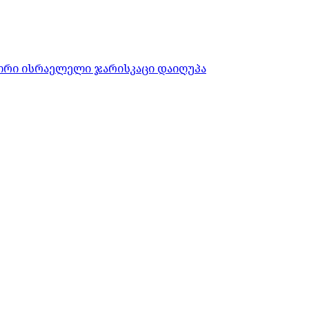
ორი ისრაელელი ჯარისკაცი დაიღუპა