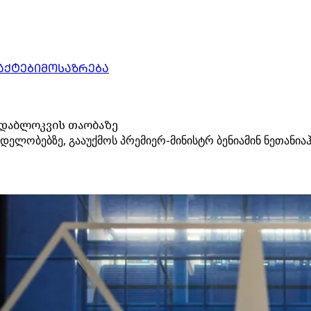
ᲐᲥᲢᲔᲑᲘ
ᲛᲝᲡᲐᲖᲠᲔᲑᲐ
 დაბლოკვის თაობაზე
დელობებზე, გააუქმოს პრემიერ-მინისტრ ბენიამინ ნეთანია