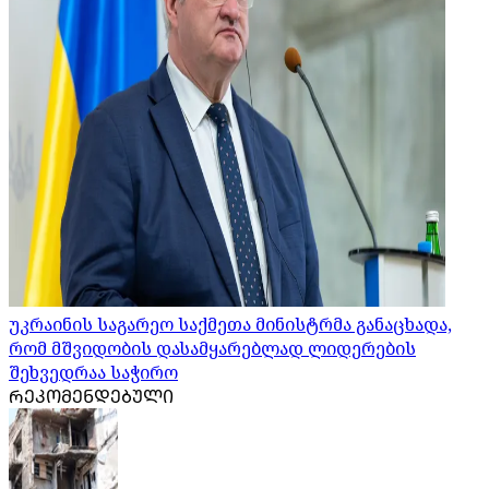
უკრაინის საგარეო საქმეთა მინისტრმა განაცხადა,
რომ მშვიდობის დასამყარებლად ლიდერების
შეხვედრაა საჭირო
ᲠᲔᲙᲝᲛᲔᲜᲓᲔᲑᲣᲚᲘ