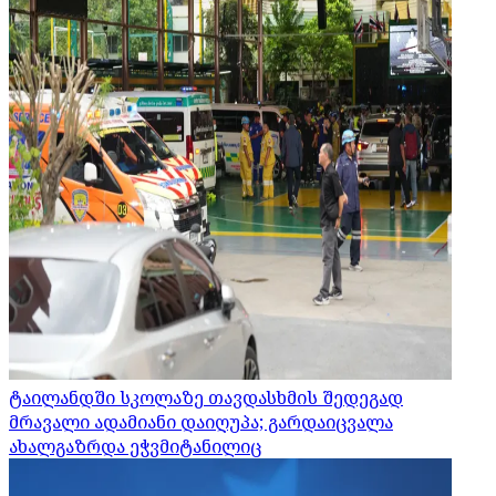
ტაილანდში სკოლაზე თავდასხმის შედეგად
მრავალი ადამიანი დაიღუპა; გარდაიცვალა
ახალგაზრდა ეჭვმიტანილიც