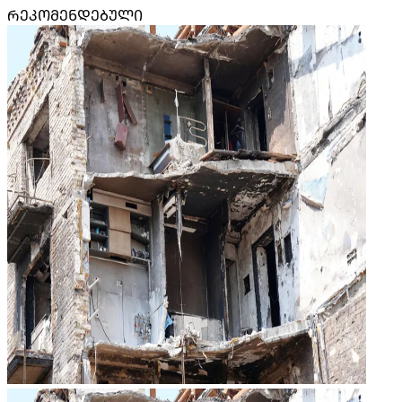
ᲠᲔᲙᲝᲛᲔᲜᲓᲔᲑᲣᲚᲘ