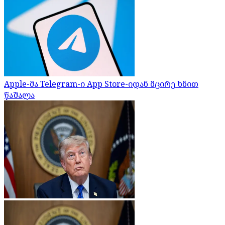
Apple-მა Telegram-ი App Store-იდან მცირე ხნით
წაშალა