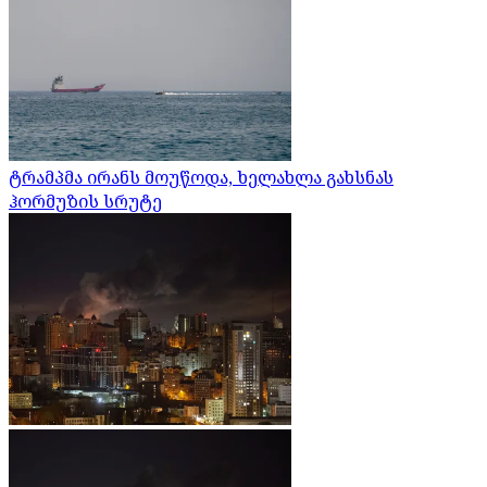
ტრამპმა ირანს მოუწოდა, ხელახლა გახსნას
ჰორმუზის სრუტე