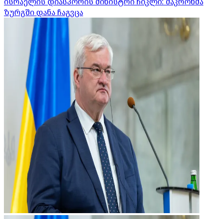
ისრაელის დიასპორის მინისტრი ჩიკლი: მაკრონმა
ზურგში დანა ჩაგვცა