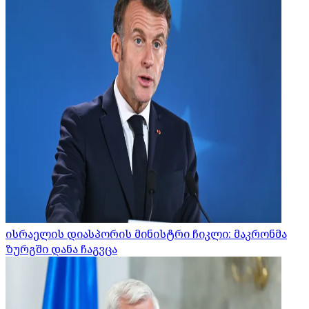
ისრაელის დიასპორის მინისტრი ჩიკლი: მაკრონმა
ზურგში დანა ჩაგვცა