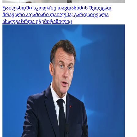
ტაილანდში სკოლაზე თავდასხმის შედეგად
მრავალი ადამიანი დაიღუპა; გარდაიცვალა
ახალგაზრდა ეჭვმიტანილიც