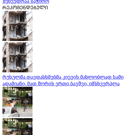
შეხვედრაა საჭირო
ᲠᲔᲙᲝᲛᲔᲜᲓᲔᲑᲣᲚᲘ
რუსულმა თავდასხმებმა კიევის მახლობლად სამი
ადამიანი, მათ შორის ერთი ბავშვი, იმსხვერპლა