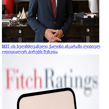
MİT-ის ხელმძღვანელი ქალინი ანკარაში ლიბიელ
ოფიციალურ პირებს შეხვდა