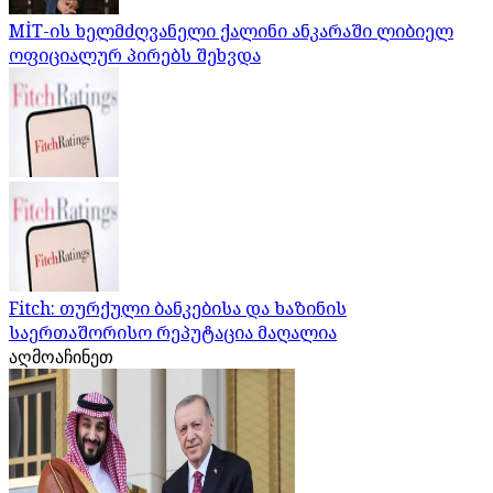
MİT-ის ხელმძღვანელი ქალინი ანკარაში ლიბიელ
ოფიციალურ პირებს შეხვდა
Fitch: თურქული ბანკებისა და ხაზინის
საერთაშორისო რეპუტაცია მაღალია
აღმოაჩინეთ