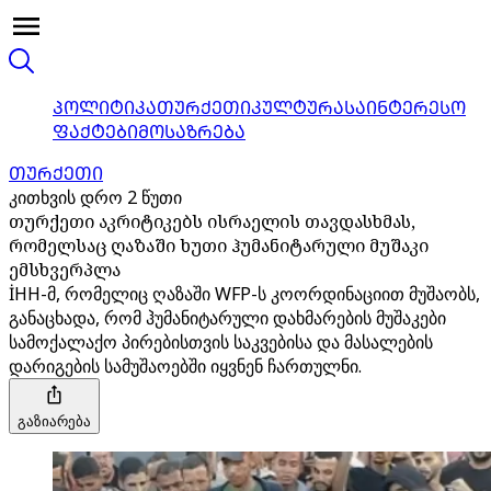
ᲞᲝᲚᲘᲢᲘᲙᲐ
ᲗᲣᲠᲥᲔᲗᲘ
ᲙᲣᲚᲢᲣᲠᲐ
ᲡᲐᲘᲜᲢᲔᲠᲔᲡᲝ
ᲤᲐᲥᲢᲔᲑᲘ
ᲛᲝᲡᲐᲖᲠᲔᲑᲐ
ᲗᲣᲠᲥᲔᲗᲘ
კითხვის დრო 2 წუთი
თურქეთი აკრიტიკებს ისრაელის თავდასხმას,
რომელსაც ღაზაში ხუთი ჰუმანიტარული მუშაკი
ემსხვერპლა
İHH-მ, რომელიც ღაზაში WFP-ს კოორდინაციით მუშაობს,
განაცხადა, რომ ჰუმანიტარული დახმარების მუშაკები
სამოქალაქო პირებისთვის საკვებისა და მასალების
დარიგების სამუშაოებში იყვნენ ჩართულნი.
გაზიარება