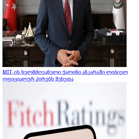
MİT-ის ხელმძღვანელი ქალინი ანკარაში ლიბიელ
ოფიციალურ პირებს შეხვდა