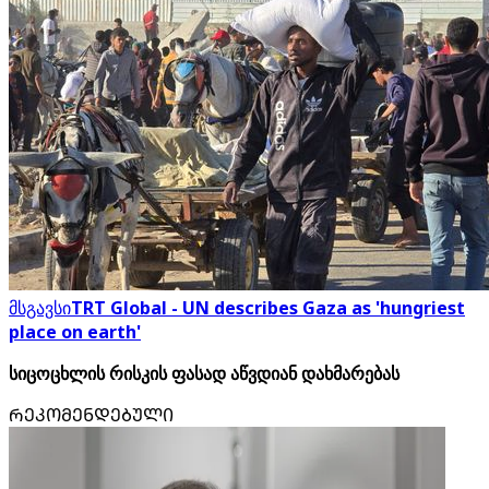
მსგავსი
TRT Global - UN describes Gaza as 'hungriest
place on earth'
სიცოცხლის რისკის ფასად აწვდიან დახმარებას
ᲠᲔᲙᲝᲛᲔᲜᲓᲔᲑᲣᲚᲘ