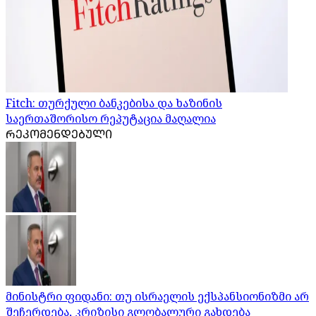
Fitch: თურქული ბანკებისა და ხაზინის
საერთაშორისო რეპუტაცია მაღალია
ᲠᲔᲙᲝᲛᲔᲜᲓᲔᲑᲣᲚᲘ
მინისტრი ფიდანი: თუ ისრაელის ექსპანსიონიზმი არ
შეჩერდება, კრიზისი გლობალური გახდება