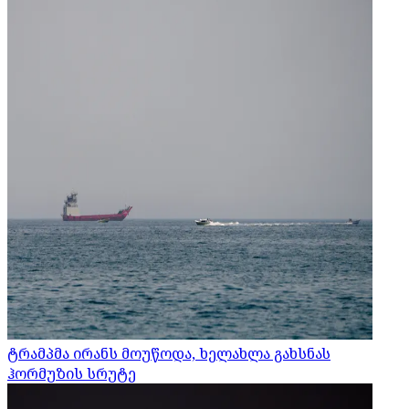
ტრამპმა ირანს მოუწოდა, ხელახლა გახსნას
ჰორმუზის სრუტე