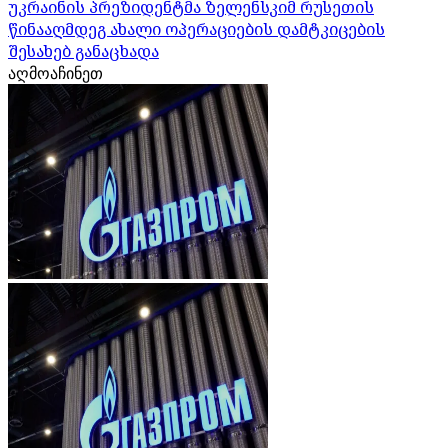
უკრაინის პრეზიდენტმა ზელენსკიმ რუსეთის
წინააღმდეგ ახალი ოპერაციების დამტკიცების
შესახებ განაცხადა
აღმოაჩინეთ