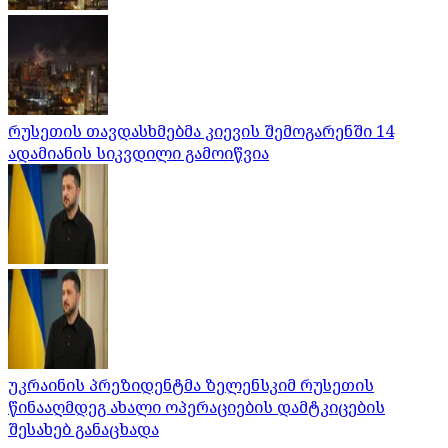
რუსეთის თავდასხმებმა კიევის შემოგარენში 14
ადამიანის სიკვდილი გამოიწვია
უკრაინის პრეზიდენტმა ზელენსკიმ რუსეთის
წინააღმდეგ ახალი ოპერაციების დამტკიცების
შესახებ განაცხადა