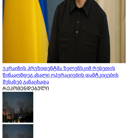
უკრაინის პრეზიდენტმა ზელენსკიმ რუსეთის
წინააღმდეგ ახალი ოპერაციების დამტკიცების
შესახებ განაცხადა
ᲠᲔᲙᲝᲛᲔᲜᲓᲔᲑᲣᲚᲘ