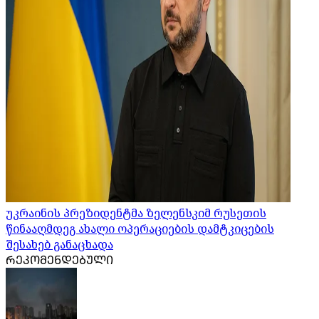
უკრაინის პრეზიდენტმა ზელენსკიმ რუსეთის
წინააღმდეგ ახალი ოპერაციების დამტკიცების
შესახებ განაცხადა
ᲠᲔᲙᲝᲛᲔᲜᲓᲔᲑᲣᲚᲘ