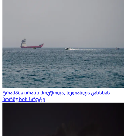
ტრამპმა ირანს მოუწოდა, ხელახლა გახსნას
ჰორმუზის სრუტე