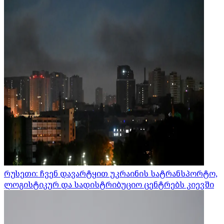
რუსეთი: ჩვენ დავარტყით უკრაინის სატრანსპორტო,
ლოგისტიკურ და სადისტრიბუციო ცენტრებს კიევში