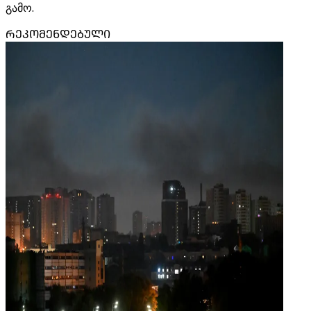
გამო.
ᲠᲔᲙᲝᲛᲔᲜᲓᲔᲑᲣᲚᲘ