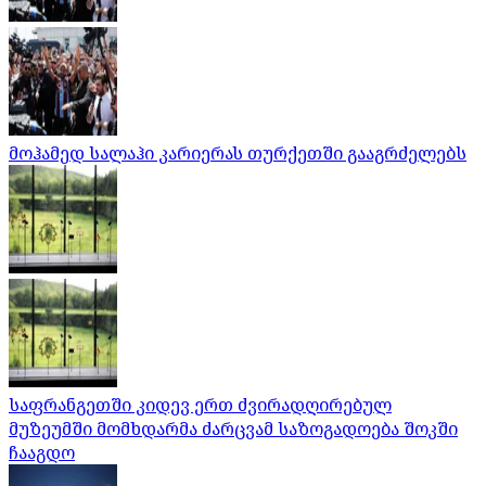
მოჰამედ სალაჰი კარიერას თურქეთში გააგრძელებს
საფრანგეთში კიდევ ერთ ძვირადღირებულ
მუზეუმში მომხდარმა ძარცვამ საზოგადოება შოკში
ჩააგდო