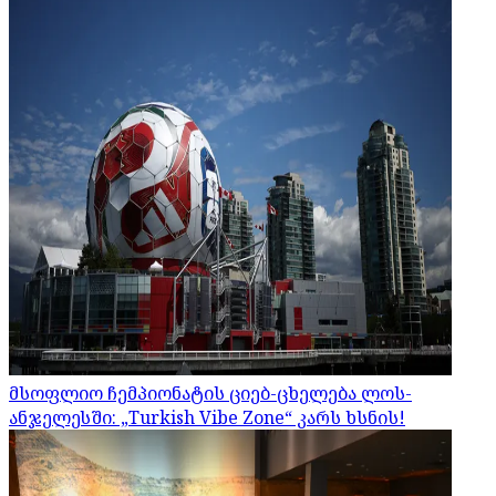
მსოფლიო ჩემპიონატის ციებ-ცხელება ლოს-
ანჯელესში: „Turkish Vibe Zone“ კარს ხსნის!