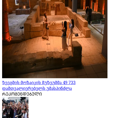
ზევგმის მოზაიკის მუზეუმმა 49 733
დამთვალიერებელს უმასპინძლა
ᲠᲔᲙᲝᲛᲔᲜᲓᲔᲑᲣᲚᲘ