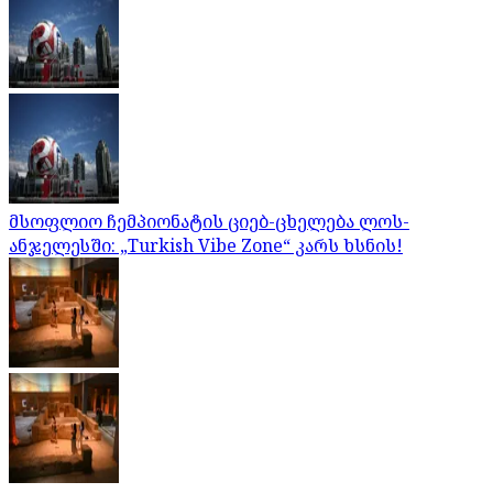
მსოფლიო ჩემპიონატის ციებ-ცხელება ლოს-
ანჯელესში: „Turkish Vibe Zone“ კარს ხსნის!