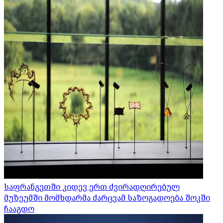
საფრანგეთში კიდევ ერთ ძვირადღირებულ
მუზეუმში მომხდარმა ძარცვამ საზოგადოება შოკში
ჩააგდო