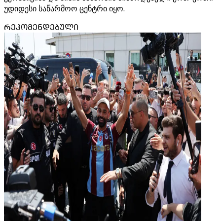
უდიდესი საწარმოო ცენტრი იყო.
ᲠᲔᲙᲝᲛᲔᲜᲓᲔᲑᲣᲚᲘ