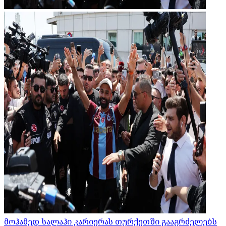
მოჰამედ სალაჰი კარიერას თურქეთში გააგრძელებს