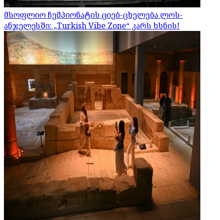
მსოფლიო ჩემპიონატის ციებ-ცხელება ლოს-
ანჯელესში: „Turkish Vibe Zone“ კარს ხსნის!