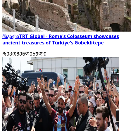
მსგავსი
TRT Global - Rome's Colosseum showcases
ancient treasures of Türkiye's Gobeklitepe
ᲠᲔᲙᲝᲛᲔᲜᲓᲔᲑᲣᲚᲘ