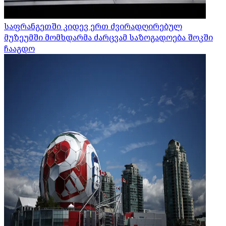
საფრანგეთში კიდევ ერთ ძვირადღირებულ
მუზეუმში მომხდარმა ძარცვამ საზოგადოება შოკში
ჩააგდო