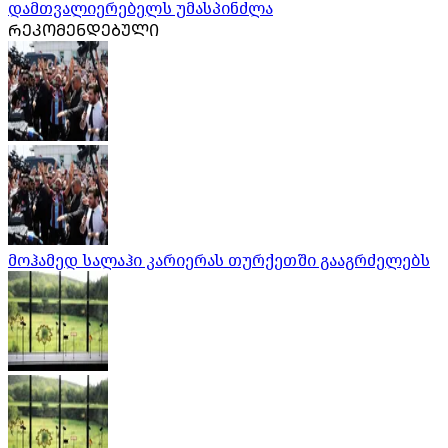
დამთვალიერებელს უმასპინძლა
ᲠᲔᲙᲝᲛᲔᲜᲓᲔᲑᲣᲚᲘ
მოჰამედ სალაჰი კარიერას თურქეთში გააგრძელებს