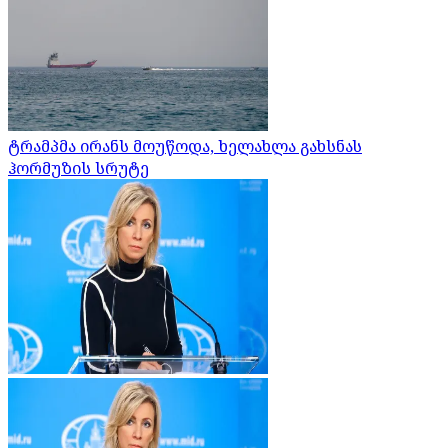
ტრამპმა ირანს მოუწოდა, ხელახლა გახსნას
ჰორმუზის სრუტე