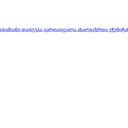
ადამიანი დაიღუპა; გარდაიცვალა ახალგაზრდა ეჭვმიტ