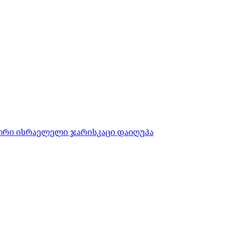
ორი ისრაელელი ჯარისკაცი დაიღუპა