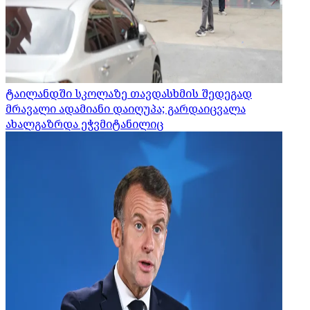
ტაილანდში სკოლაზე თავდასხმის შედეგად
მრავალი ადამიანი დაიღუპა; გარდაიცვალა
ახალგაზრდა ეჭვმიტანილიც