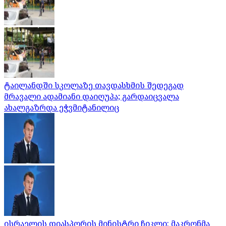
ტაილანდში სკოლაზე თავდასხმის შედეგად
მრავალი ადამიანი დაიღუპა; გარდაიცვალა
ახალგაზრდა ეჭვმიტანილიც
ისრაელის დიასპორის მინისტრი ჩიკლი: მაკრონმა