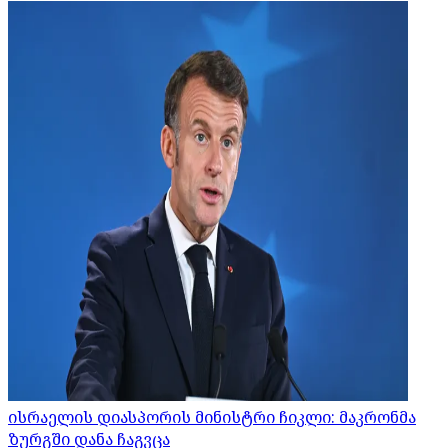
ისრაელის დიასპორის მინისტრი ჩიკლი: მაკრონმა
ზურგში დანა ჩაგვცა