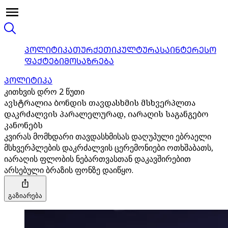
ᲞᲝᲚᲘᲢᲘᲙᲐ
ᲗᲣᲠᲥᲔᲗᲘ
ᲙᲣᲚᲢᲣᲠᲐ
ᲡᲐᲘᲜᲢᲔᲠᲔᲡᲝ
ᲤᲐᲥᲢᲔᲑᲘ
ᲛᲝᲡᲐᲖᲠᲔᲑᲐ
ᲞᲝᲚᲘᲢᲘᲙᲐ
კითხვის დრო 2 წუთი
ავსტრალია ბონდის თავდასხმის მსხვერპლთა
დაკრძალვის პარალელურად, იარაღის საგანგებო
კანონებს
კვირას მომხდარი თავდასხმისას დაღუპული ებრაელი
მსხვერპლების დაკრძალვის ცერემონიები ოთხშაბათს,
იარაღის ფლობის ნებართვასთან დაკავშირებით
არსებული ბრაზის ფონზე დაიწყო.
გაზიარება