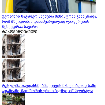
უკრაინის საგარეო საქმეთა მინისტრმა განაცხადა,
რომ მშვიდობის დასამყარებლად ლიდერების
შეხვედრაა საჭირო
ᲠᲔᲙᲝᲛᲔᲜᲓᲔᲑᲣᲚᲘ
რუსულმა თავდასხმებმა კიევის მახლობლად სამი
ადამიანი, მათ შორის ერთი ბავშვი, იმსხვერპლა