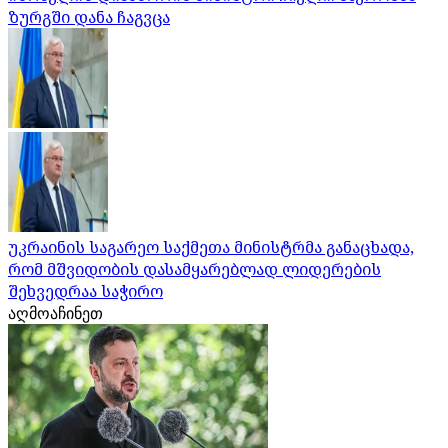
ზურგში დანა ჩაგვცა
უკრაინის საგარეო საქმეთა მინისტრმა განაცხადა,
რომ მშვიდობის დასამყარებლად ლიდერების
შეხვედრაა საჭირო
აღმოაჩინეთ