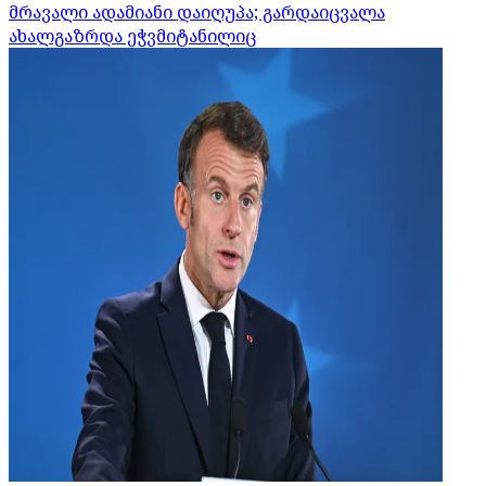
მრავალი ადამიანი დაიღუპა; გარდაიცვალა
ახალგაზრდა ეჭვმიტანილიც