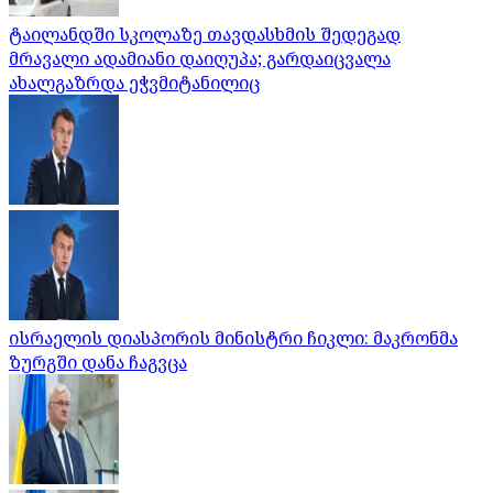
ტაილანდში სკოლაზე თავდასხმის შედეგად
მრავალი ადამიანი დაიღუპა; გარდაიცვალა
ახალგაზრდა ეჭვმიტანილიც
ისრაელის დიასპორის მინისტრი ჩიკლი: მაკრონმა
ზურგში დანა ჩაგვცა