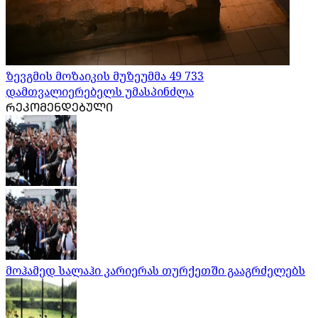
ზევგმის მოზაიკის მუზეუმმა 49 733
დამთვალიერებელს უმასპინძლა
ᲠᲔᲙᲝᲛᲔᲜᲓᲔᲑᲣᲚᲘ
მოჰამედ სალაჰი კარიერას თურქეთში გააგრძელებს