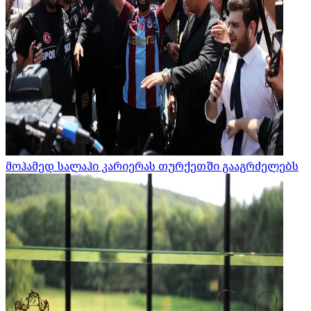
მოჰამედ სალაჰი კარიერას თურქეთში გააგრძელებს