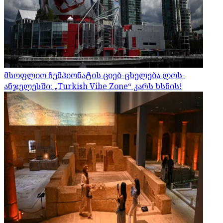
მსოფლიო ჩემპიონატის ციებ-ცხელება ლოს-
ანჯელესში: „Turkish Vibe Zone“ კარს ხსნის!