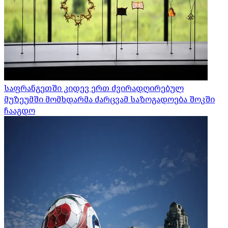
საფრანგეთში კიდევ ერთ ძვირადღირებულ
მუზეუმში მომხდარმა ძარცვამ საზოგადოება შოკში
ჩააგდო