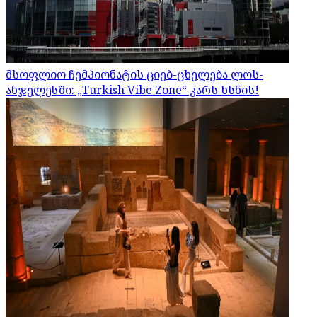
მსოფლიო ჩემპიონატის ციებ-ცხელება ლოს-
ანჯელესში: „Turkish Vibe Zone“ კარს ხსნის!