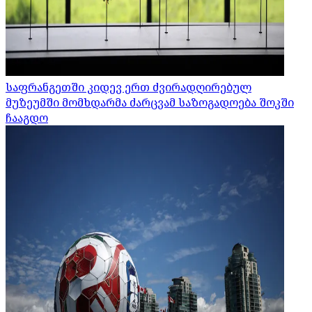
საფრანგეთში კიდევ ერთ ძვირადღირებულ
მუზეუმში მომხდარმა ძარცვამ საზოგადოება შოკში
ჩააგდო