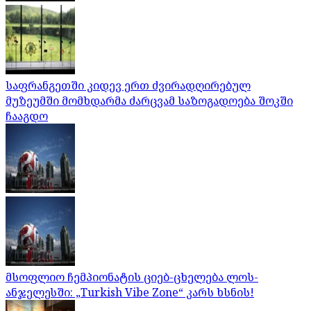
საფრანგეთში კიდევ ერთ ძვირადღირებულ
მუზეუმში მომხდარმა ძარცვამ საზოგადოება შოკში
ჩააგდო
მსოფლიო ჩემპიონატის ციებ-ცხელება ლოს-
ანჯელესში: „Turkish Vibe Zone“ კარს ხსნის!