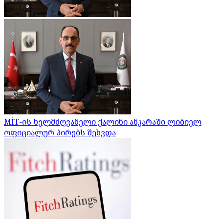
MİT-ის ხელმძღვანელი ქალინი ანკარაში ლიბიელ
ოფიციალურ პირებს შეხვდა