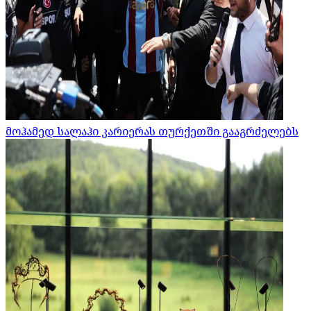
მოჰამედ სალაჰი კარიერას თურქეთში გააგრძელებს