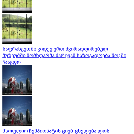
საფრანგეთში კიდევ ერთ ძვირადღირებულ
მუზეუმში მომხდარმა ძარცვამ საზოგადოება შოკში
ჩააგდო
მსოფლიო ჩემპიონატის ციებ-ცხელება ლოს-