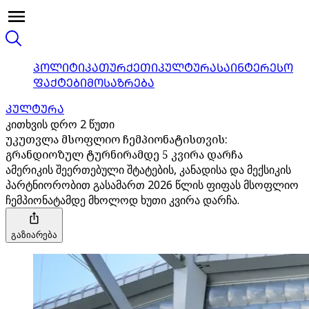
ᲞᲝᲚᲘᲢᲘᲙᲐ
ᲗᲣᲠᲥᲔᲗᲘ
ᲙᲣᲚᲢᲣᲠᲐ
ᲡᲐᲘᲜᲢᲔᲠᲔᲡᲝ
ᲤᲐᲥᲢᲔᲑᲘ
ᲛᲝᲡᲐᲖᲠᲔᲑᲐ
ᲙᲣᲚᲢᲣᲠᲐ
კითხვის დრო 2 წუთი
უკუთვლა მსოფლიო ჩემპიონატისთვის:
გრანდიოზულ ტურნირამდე 5 კვირა დარჩა
ამერიკის შეერთებული შტატების, კანადისა და მექსიკის
პარტნიორობით გასამართ 2026 წლის ფიფას მსოფლიო
ჩემპიონატამდე მხოლოდ ხუთი კვირა დარჩა.
გაზიარება