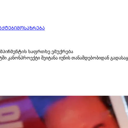
ᲐᲥᲢᲔᲑᲘ
ᲛᲝᲡᲐᲖᲠᲔᲑᲐ
იმპიჩმენტის საფრთხე ემუქრება
ში კანონპროექტი შეიტანა იუნის თანამდებობიდან გადასაყე