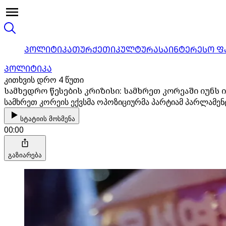
ᲞᲝᲚᲘᲢᲘᲙᲐ
ᲗᲣᲠᲥᲔᲗᲘ
ᲙᲣᲚᲢᲣᲠᲐ
ᲡᲐᲘᲜᲢᲔᲠᲔᲡᲝ Ფ
ᲞᲝᲚᲘᲢᲘᲙᲐ
კითხვის დრო 4 წუთი
სამხედრო წესების კრიზისი: სამხრეთ კორეაში იუნს 
სამხრეთ კორეის ექვსმა ოპოზიციურმა პარტიამ პარლამენტ
სტატიის მოსმენა
00:00
გაზიარება