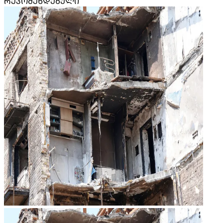
ᲠᲔᲙᲝᲛᲔᲜᲓᲔᲑᲣᲚᲘ