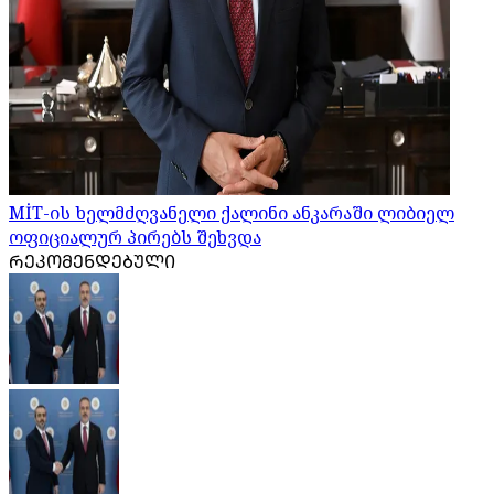
MİT-ის ხელმძღვანელი ქალინი ანკარაში ლიბიელ
ოფიციალურ პირებს შეხვდა
ᲠᲔᲙᲝᲛᲔᲜᲓᲔᲑᲣᲚᲘ