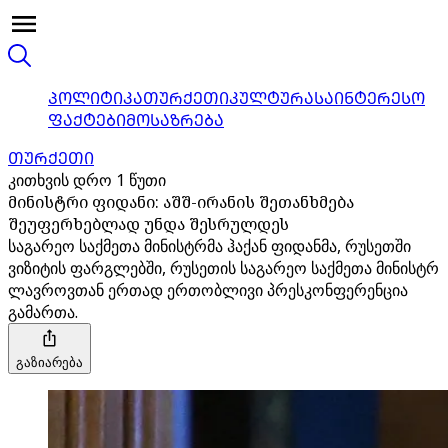
ᲞᲝᲚᲘᲢᲘᲙᲐ
ᲗᲣᲠᲥᲔᲗᲘ
ᲙᲣᲚᲢᲣᲠᲐ
ᲡᲐᲘᲜᲢᲔᲠᲔᲡᲝ
ᲤᲐᲥᲢᲔᲑᲘ
ᲛᲝᲡᲐᲖᲠᲔᲑᲐ
ᲗᲣᲠᲥᲔᲗᲘ
კითხვის დრო 1 წუთი
მინისტრი ფიდანი: აშშ-ირანის შეთანხმება
შეუფერხებლად უნდა შესრულდეს
საგარეო საქმეთა მინისტრმა ჰაქან ფიდანმა, რუსეთში
ვიზიტის ფარგლებში, რუსეთის საგარეო საქმეთა მინისტრ
ლავროვთან ერთად ერთობლივი პრესკონფერენცია
გამართა.
გაზიარება