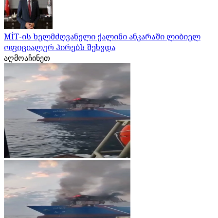
MİT-ის ხელმძღვანელი ქალინი ანკარაში ლიბიელ
ოფიციალურ პირებს შეხვდა
აღმოაჩინეთ