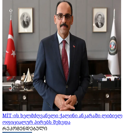
MİT-ის ხელმძღვანელი ქალინი ანკარაში ლიბიელ
ოფიციალურ პირებს შეხვდა
ᲠᲔᲙᲝᲛᲔᲜᲓᲔᲑᲣᲚᲘ