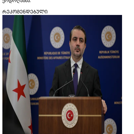
ერდოღანმა.
ᲠᲔᲙᲝᲛᲔᲜᲓᲔᲑᲣᲚᲘ