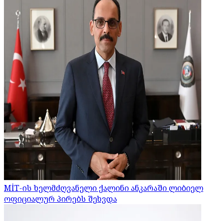
MİT-ის ხელმძღვანელი ქალინი ანკარაში ლიბიელ
ოფიციალურ პირებს შეხვდა