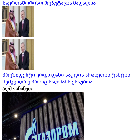
საერთაშორისო რეპუტაცია მაღალია
პრეზიდენტი ერდოღანი საუდის არაბეთის ტახტის
მემკვიდრე პრინც სალმანს ესაუბრა
აღმოაჩინეთ