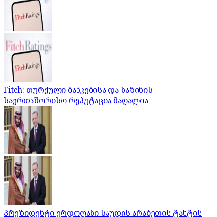
Fitch: თურქული ბანკებისა და ხაზინის
საერთაშორისო რეპუტაცია მაღალია
პრეზიდენტი ერდოღანი საუდის არაბეთის ტახტის