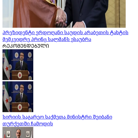
პრეზიდენტი ერდოღანი საუდის არაბეთის ტახტის
მემკვიდრე პრინც სალმანს ესაუბრა
ᲠᲔᲙᲝᲛᲔᲜᲓᲔᲑᲣᲚᲘ
სირიის საგარეო საქმეთა მინისტრი შეიბანი
თურქეთში ჩამოდის