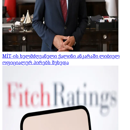
MİT-ის ხელმძღვანელი ქალინი ანკარაში ლიბიელ
ოფიციალურ პირებს შეხვდა