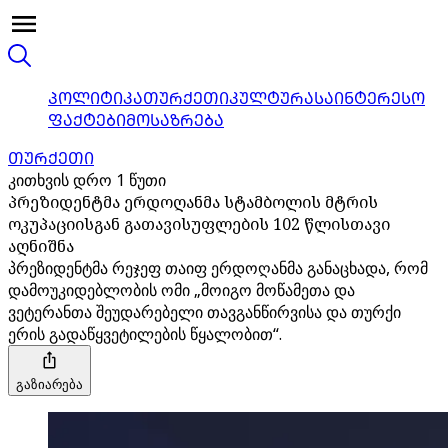
ᲞᲝᲚᲘᲢᲘᲙᲐ
ᲗᲣᲠᲥᲔᲗᲘ
ᲙᲣᲚᲢᲣᲠᲐ
ᲡᲐᲘᲜᲢᲔᲠᲔᲡᲝ
ᲤᲐᲥᲢᲔᲑᲘ
ᲛᲝᲡᲐᲖᲠᲔᲑᲐ
ᲗᲣᲠᲥᲔᲗᲘ
კითხვის დრო 1 წუთი
პრეზიდენტმა ერდოღანმა სტამბოლის მტრის
ოკუპაციისგან გათავისუფლების 102 წლისთავი
აღნიშნა
პრეზიდენტმა რეჯეფ თაიფ ერდოღანმა განაცხადა, რომ
დამოუკიდებლობის ომი „მოიგო მოწამეთა და
ვეტერანთა შეუდარებელი თავგანწირვისა და თურქი
ერის გადაწყვეტილების წყალობით“.
გაზიარება