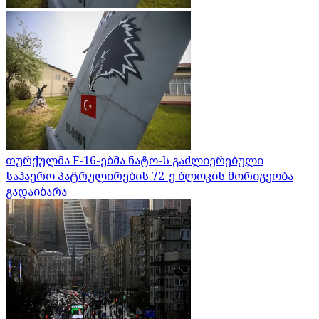
თურქულმა F-16-ებმა ნატო-ს გაძლიერებული
საჰაერო პატრულირების 72-ე ბლოკის მორიგეობა
გადაიბარა