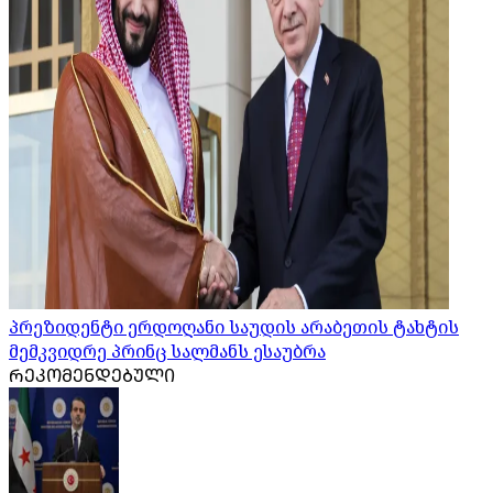
პრეზიდენტი ერდოღანი საუდის არაბეთის ტახტის
მემკვიდრე პრინც სალმანს ესაუბრა
ᲠᲔᲙᲝᲛᲔᲜᲓᲔᲑᲣᲚᲘ