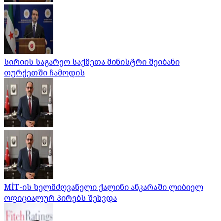
სირიის საგარეო საქმეთა მინისტრი შეიბანი
თურქეთში ჩამოდის
MİT-ის ხელმძღვანელი ქალინი ანკარაში ლიბიელ
ოფიციალურ პირებს შეხვდა