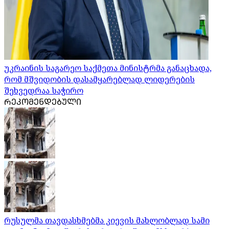
უკრაინის საგარეო საქმეთა მინისტრმა განაცხადა,
რომ მშვიდობის დასამყარებლად ლიდერების
შეხვედრაა საჭირო
ᲠᲔᲙᲝᲛᲔᲜᲓᲔᲑᲣᲚᲘ
რუსულმა თავდასხმებმა კიევის მახლობლად სამი