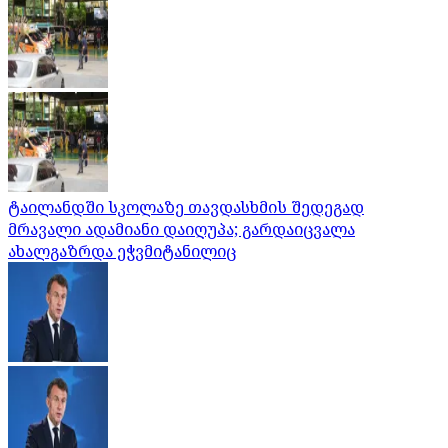
ტაილანდში სკოლაზე თავდასხმის შედეგად
მრავალი ადამიანი დაიღუპა; გარდაიცვალა
ახალგაზრდა ეჭვმიტანილიც