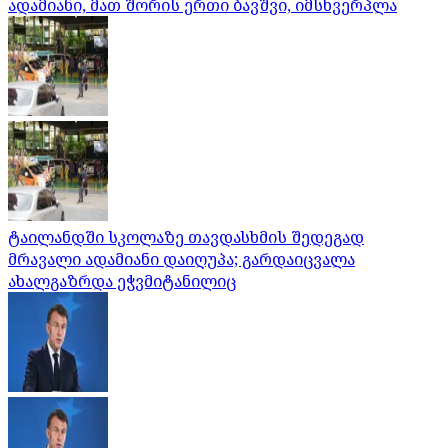
ადამიანი, მათ შორის ერთი ბავშვი, იმსხვერპლა
ტაილანდში სკოლაზე თავდასხმის შედეგად
მრავალი ადამიანი დაიღუპა; გარდაიცვალა
ახალგაზრდა ეჭვმიტანილიც