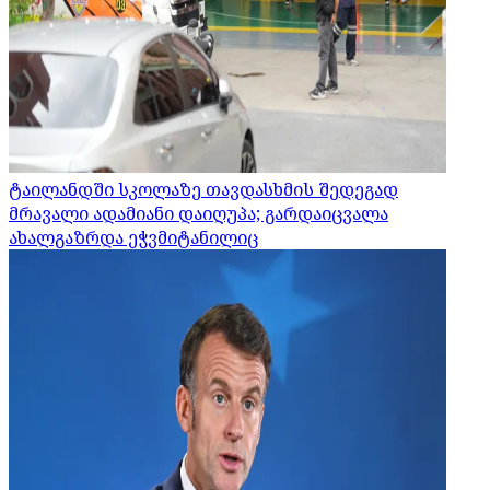
ტაილანდში სკოლაზე თავდასხმის შედეგად
მრავალი ადამიანი დაიღუპა; გარდაიცვალა
ახალგაზრდა ეჭვმიტანილიც