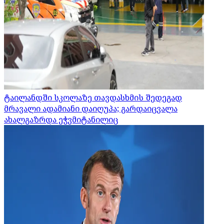
ტაილანდში სკოლაზე თავდასხმის შედეგად
მრავალი ადამიანი დაიღუპა; გარდაიცვალა
ახალგაზრდა ეჭვმიტანილიც