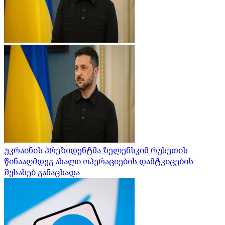
უკრაინის პრეზიდენტმა ზელენსკიმ რუსეთის
წინააღმდეგ ახალი ოპერაციების დამტკიცების
შესახებ განაცხადა