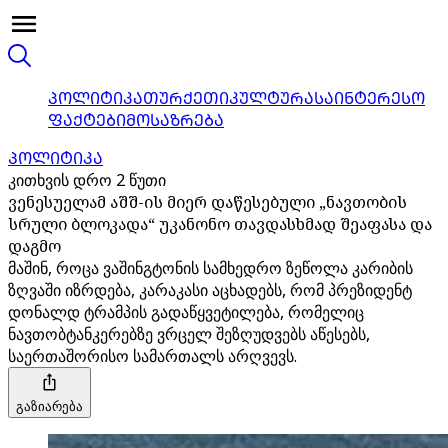
ᲞᲝᲚᲘᲢᲘᲙᲐ
ᲗᲣᲠᲥᲔᲗᲘ
ᲙᲣᲚᲢᲣᲠᲐ
ᲡᲐᲘᲜᲢᲔᲠᲔᲡᲝ
ᲤᲐᲥᲢᲔᲑᲘ
ᲛᲝᲡᲐᲖᲠᲔᲑᲐ
ᲞᲝᲚᲘᲢᲘᲙᲐ
კითხვის დრო 2 წუთი
ვენესუელამ აშშ-ის მიერ დაწესებული „ნავთობის
სრული ბლოკადა“ უკანონო თავდასხმად შეაფასა და
დაგმო
მაშინ, როცა ვაშინგტონის სამხედრო ზეწოლა კარიბის
ზღვაში იზრდება, კარაკასი აცხადებს, რომ პრეზიდენტ
დონალდ ტრამპის გადაწყვეტილება, რომელიც
ნავთობტანკერებზე ვრცელ შეზღუდვებს აწესებს,
საერთაშორისო სამართალს არღვევს.
გაზიარება