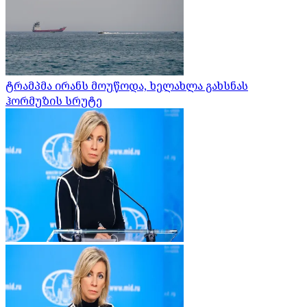
ტრამპმა ირანს მოუწოდა, ხელახლა გახსნას
ჰორმუზის სრუტე