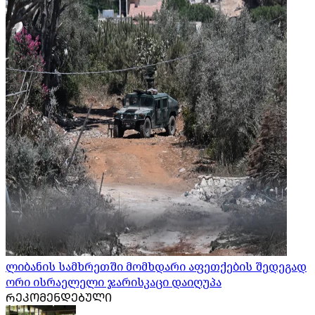
ლიბანის სამხრეთში მომხდარი აფეთქების შედეგად
ორი ისრაელელი ჯარისკაცი დაიღუპა
ᲠᲔᲙᲝᲛᲔᲜᲓᲔᲑᲣᲚᲘ