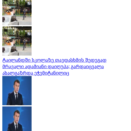
ტაილანდში სკოლაზე თავდასხმის შედეგად
მრავალი ადამიანი დაიღუპა; გარდაიცვალა
ახალგაზრდა ეჭვმიტანილიც