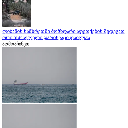
ლიბანის სამხრეთში მომხდარი აფეთქების შედეგად
ორი ისრაელელი ჯარისკაცი დაიღუპა
აღმოაჩინეთ