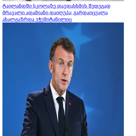
ტაილანდში სკოლაზე თავდასხმის შედეგად
მრავალი ადამიანი დაიღუპა; გარდაიცვალა
ახალგაზრდა ეჭვმიტანილიც