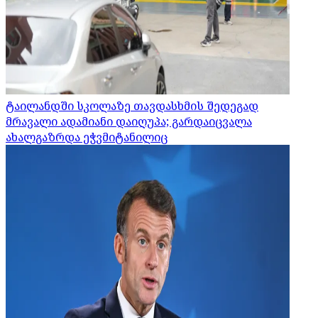
ტაილანდში სკოლაზე თავდასხმის შედეგად
მრავალი ადამიანი დაიღუპა; გარდაიცვალა
ახალგაზრდა ეჭვმიტანილიც