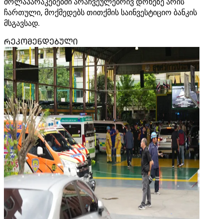
მოლაპარაკებებში არაჩვეულებრივ დონეზე არის
ჩართული, მოქმედებს თითქმის საინვესტიციო ბანკის
მსგავსად.
ᲠᲔᲙᲝᲛᲔᲜᲓᲔᲑᲣᲚᲘ