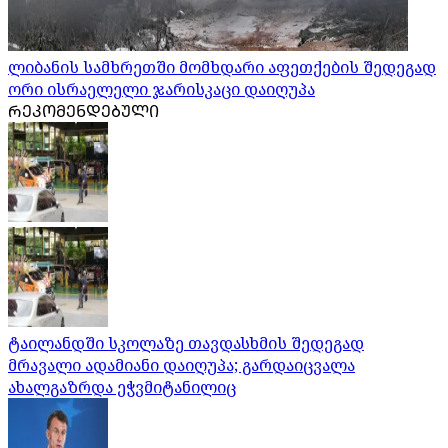
ლიბანის სამხრეთში მომხდარი აფეთქების შედეგად
ორი ისრაელელი ჯარისკაცი დაიღუპა
ᲠᲔᲙᲝᲛᲔᲜᲓᲔᲑᲣᲚᲘ
ტაილანდში სკოლაზე თავდასხმის შედეგად
მრავალი ადამიანი დაიღუპა; გარდაიცვალა
ახალგაზრდა ეჭვმიტანილიც