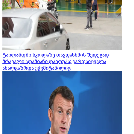
ტაილანდში სკოლაზე თავდასხმის შედეგად
მრავალი ადამიანი დაიღუპა; გარდაიცვალა
ახალგაზრდა ეჭვმიტანილიც