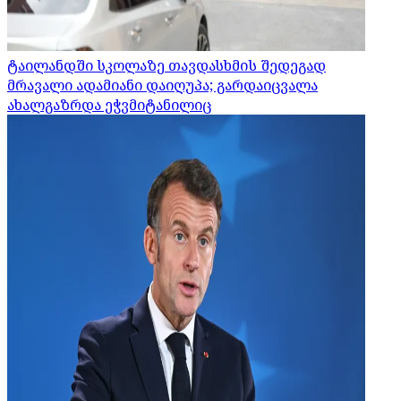
ტაილანდში სკოლაზე თავდასხმის შედეგად
მრავალი ადამიანი დაიღუპა; გარდაიცვალა
ახალგაზრდა ეჭვმიტანილიც