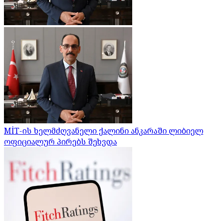
MİT-ის ხელმძღვანელი ქალინი ანკარაში ლიბიელ
ოფიციალურ პირებს შეხვდა