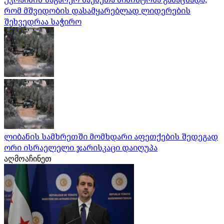
რომ მშვიდობის დასამყარებლად ლიდერების
შეხვედრაა საჭირო
ლიბანის სამხრეთში მომხდარი აფეთქების შედეგად
ორი ისრაელელი ჯარისკაცი დაიღუპა
აღმოაჩინეთ