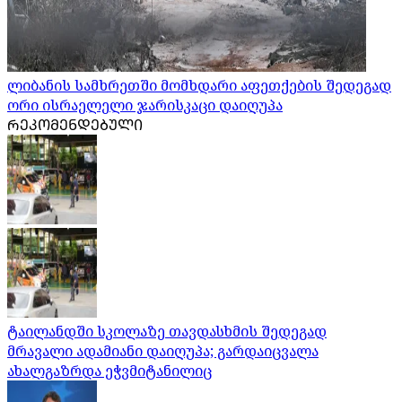
ლიბანის სამხრეთში მომხდარი აფეთქების შედეგად
ორი ისრაელელი ჯარისკაცი დაიღუპა
ᲠᲔᲙᲝᲛᲔᲜᲓᲔᲑᲣᲚᲘ
ტაილანდში სკოლაზე თავდასხმის შედეგად
მრავალი ადამიანი დაიღუპა; გარდაიცვალა
ახალგაზრდა ეჭვმიტანილიც