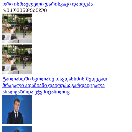
ორი ისრაელელი ჯარისკაცი დაიღუპა
ᲠᲔᲙᲝᲛᲔᲜᲓᲔᲑᲣᲚᲘ
ტაილანდში სკოლაზე თავდასხმის შედეგად
მრავალი ადამიანი დაიღუპა; გარდაიცვალა
ახალგაზრდა ეჭვმიტანილიც