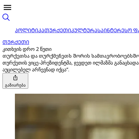
ᲞᲝᲚᲘᲢᲘᲙᲐ
ᲗᲣᲠᲥᲔᲗᲘ
ᲙᲣᲚᲢᲣᲠᲐ
ᲡᲐᲘᲜᲢᲔᲠᲔᲡᲝ Ფ
ᲗᲣᲠᲥᲔᲗᲘ
კითხვის დრო 2 წუთი
თურქეთსა და თურქმენეთს შორის სამთავრობოებსშორ
თურქეთის ვიცე-პრეზიდენტმა, ჯევდეთ ილმაზმა განაცხად
აუცილებელ არჩევნად იქცა“.
გაზიარება