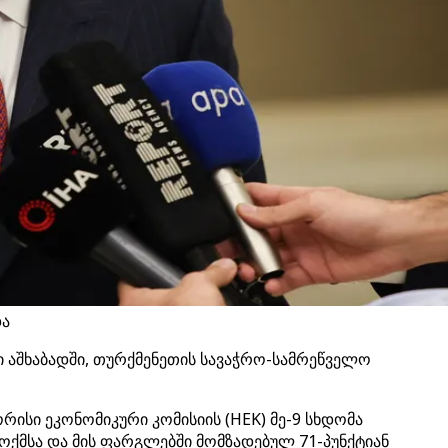
და
 აშხაბადში, თურქმენეთის სავაჭრო-სამრეწველო
ისი ეკონომიკური კომისიის (HEK) მე-9 სხდომა
ოქმსა და მის ფარგლებში მომზადებულ 71-პუნქტიან