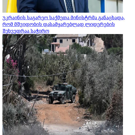
უკრაინის საგარეო საქმეთა მინისტრმა განაცხადა,
რომ მშვიდობის დასამყარებლად ლიდერების
შეხვედრაა საჭირო