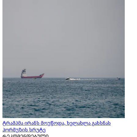
ტრამპმა ირანს მოუწოდა, ხელახლა გახსნას
ჰორმუზის სრუტე
ᲠᲔᲙᲝᲛᲔᲜᲓᲔᲑᲣᲚᲘ