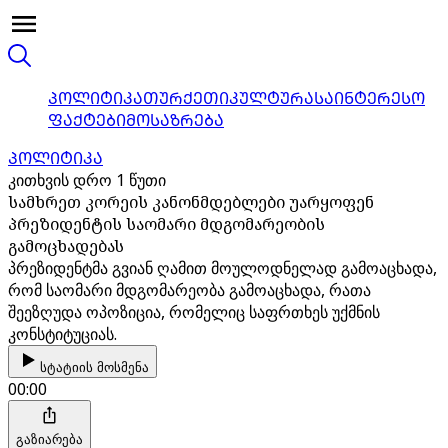
ᲞᲝᲚᲘᲢᲘᲙᲐ
ᲗᲣᲠᲥᲔᲗᲘ
ᲙᲣᲚᲢᲣᲠᲐ
ᲡᲐᲘᲜᲢᲔᲠᲔᲡᲝ
ᲤᲐᲥᲢᲔᲑᲘ
ᲛᲝᲡᲐᲖᲠᲔᲑᲐ
ᲞᲝᲚᲘᲢᲘᲙᲐ
კითხვის დრო 1 წუთი
სამხრეთ კორეის კანონმდებლები უარყოფენ
პრეზიდენტის საომარი მდგომარეობის
გამოცხადებას
პრეზიდენტმა გვიან ღამით მოულოდნელად გამოაცხადა,
რომ საომარი მდგომარეობა გამოაცხადა, რათა
შეეზღუდა ოპოზიცია, რომელიც საფრთხეს უქმნის
კონსტიტუციას.
სტატიის მოსმენა
00:00
გაზიარება