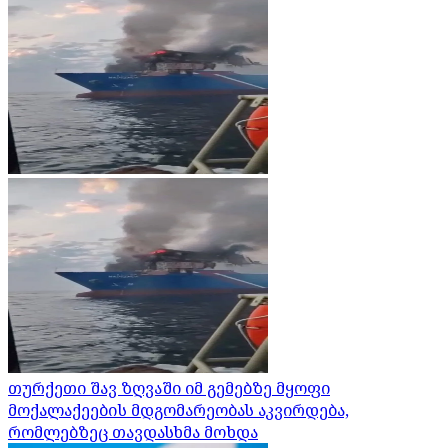
თურქეთი შავ ზღვაში იმ გემებზე მყოფი
მოქალაქეების მდგომარეობას აკვირდება,
რომლებზეც თავდასხმა მოხდა