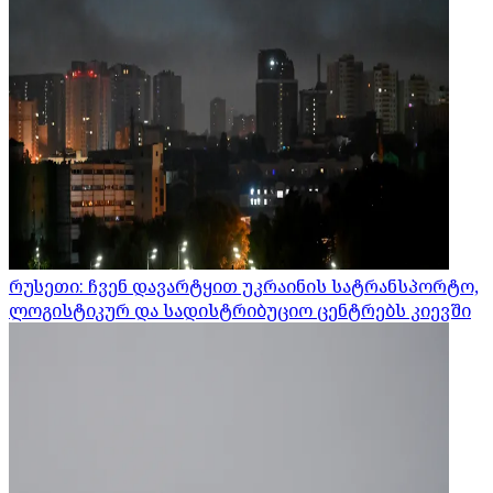
რუსეთი: ჩვენ დავარტყით უკრაინის სატრანსპორტო,
ლოგისტიკურ და სადისტრიბუციო ცენტრებს კიევში