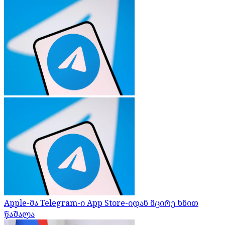
Apple-მა Telegram-ი App Store-იდან მცირე ხნით
წაშალა