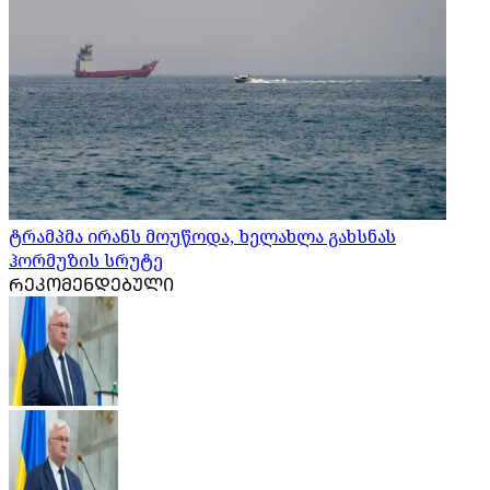
ტრამპმა ირანს მოუწოდა, ხელახლა გახსნას
ჰორმუზის სრუტე
ᲠᲔᲙᲝᲛᲔᲜᲓᲔᲑᲣᲚᲘ