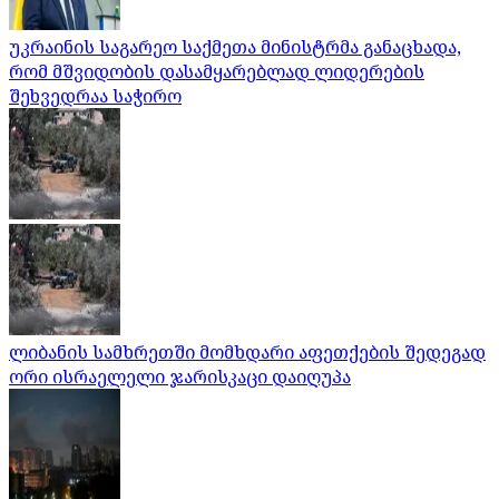
უკრაინის საგარეო საქმეთა მინისტრმა განაცხადა,
რომ მშვიდობის დასამყარებლად ლიდერების
შეხვედრაა საჭირო
ლიბანის სამხრეთში მომხდარი აფეთქების შედეგად
ორი ისრაელელი ჯარისკაცი დაიღუპა