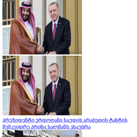
პრეზიდენტი ერდოღანი საუდის არაბეთის ტახტის
მემკვიდრე პრინც სალმანს ესაუბრა