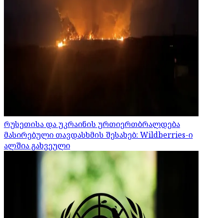
რუსეთისა და უკრაინის ურთიერთბრალდება
მასირებული თავდასხმის შესახებ: Wildberries-ი
ალშია გახვეული