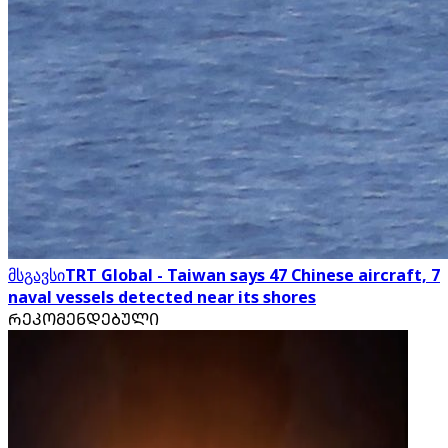
მსგავსი
TRT Global - Taiwan says 47 Chinese aircraft, 7
naval vessels detected near its shores
ᲠᲔᲙᲝᲛᲔᲜᲓᲔᲑᲣᲚᲘ