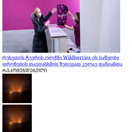
რუსეთის ტვერის ოლქში Wildberries-ის საწყობი
დრონების თავდასხმის შედეგად კვლავ დაზიანდა
ᲠᲔᲙᲝᲛᲔᲜᲓᲔᲑᲣᲚᲘ