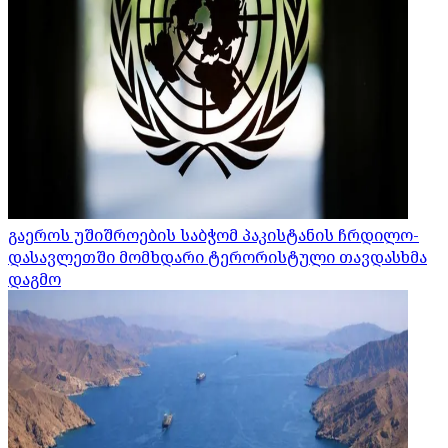
გაეროს უშიშროების საბჭომ პაკისტანის ჩრდილო-
დასავლეთში მომხდარი ტერორისტული თავდასხმა
დაგმო