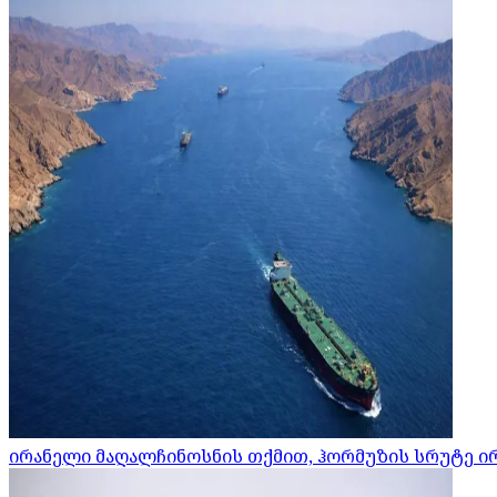
ირანელი მაღალჩინოსნის თქმით, ჰორმუზის სრუტე ი