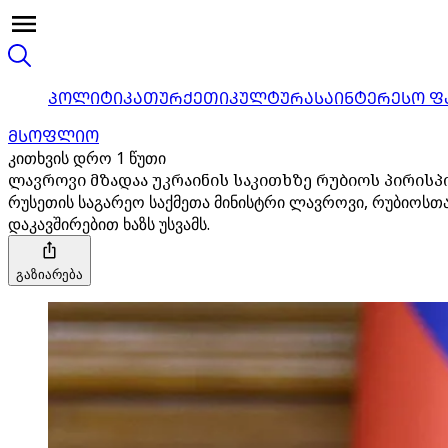
ᲞᲝᲚᲘᲢᲘᲙᲐ
ᲗᲣᲠᲥᲔᲗᲘ
ᲙᲣᲚᲢᲣᲠᲐ
ᲡᲐᲘᲜᲢᲔᲠᲔᲡᲝ Ფ
ᲛᲡᲝᲤᲚᲘᲝ
კითხვის დრო 1 წუთი
ლავროვი მზადაა უკრაინის საკითხზე რუბიოს პირისპ
რუსეთის საგარეო საქმეთა მინისტრი ლავროვი, რუბიოსთა
დაკავშირებით ხაზს უსვამს.
გაზიარება