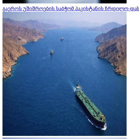
გაეროს უშიშროების საბჭომ პაკისტანის ჩრდილო-დ