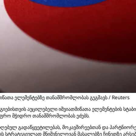
მიწათა ელემენტებზე თანამშრომლობას გეგმავს / Reuters
ოგიებისთვის აუცილებელი იშვიათმიწათა ელემენტების სტა
 უფრო მჭიდრო თანამშრომლობას ეძებს.
ი მიღებულ გადაწყვეტილებას, მოკავშირეებთან და პარტნი
ს სტრატეგიულად მნიშვნელოვან მასალებზე ჩინეთზე არსებ