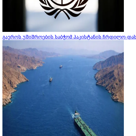
გაეროს უშიშროების საბჭომ პაკისტანის ჩრდილო-დ