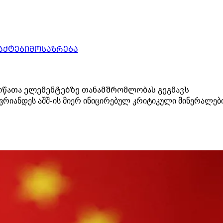
ᲐᲥᲢᲔᲑᲘ
ᲛᲝᲡᲐᲖᲠᲔᲑᲐ
მიწათა ელემენტებზე თანამშრომლობას გეგმავს
წევრიანდეს აშშ-ის მიერ ინიცირებულ კრიტიკული მინერალე