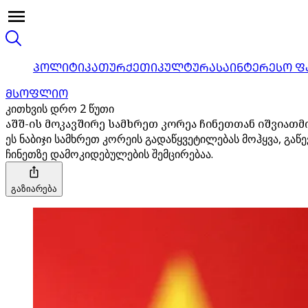
ᲞᲝᲚᲘᲢᲘᲙᲐ
ᲗᲣᲠᲥᲔᲗᲘ
ᲙᲣᲚᲢᲣᲠᲐ
ᲡᲐᲘᲜᲢᲔᲠᲔᲡᲝ Ფ
ᲛᲡᲝᲤᲚᲘᲝ
კითხვის დრო 2 წუთი
აშშ-ის მოკავშირე სამხრეთ კორეა ჩინეთთან იშვიათ
ეს ნაბიჯი სამხრეთ კორეის გადაწყვეტილებას მოჰყვა, გა
ჩინეთზე დამოკიდებულების შემცირებაა.
გაზიარება