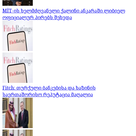
MİT-ის ხელმძღვანელი ქალინი ანკარაში ლიბიელ
ოფიციალურ პირებს შეხვდა
Fitch: თურქული ბანკებისა და ხაზინის
საერთაშორისო რეპუტაცია მაღალია