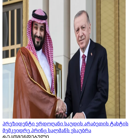
პრეზიდენტი ერდოღანი საუდის არაბეთის ტახტის
მემკვიდრე პრინც სალმანს ესაუბრა
ᲠᲔᲙᲝᲛᲔᲜᲓᲔᲑᲣᲚᲘ