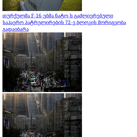
თურქულმა F-16-ებმა ნატო-ს გაძლიერებული
საჰაერო პატრულირების 72-ე ბლოკის მორიგეობა
გადაიბარა