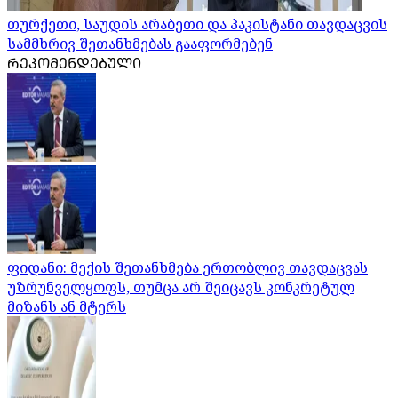
თურქეთი, საუდის არაბეთი და პაკისტანი თავდაცვის
სამმხრივ შეთანხმებას გააფორმებენ
ᲠᲔᲙᲝᲛᲔᲜᲓᲔᲑᲣᲚᲘ
ფიდანი: მექის შეთანხმება ერთობლივ თავდაცვას
უზრუნველყოფს, თუმცა არ შეიცავს კონკრეტულ
მიზანს ან მტერს