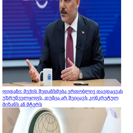
ფიდანი: მექის შეთანხმება ერთობლივ თავდაცვას
უზრუნველყოფს, თუმცა არ შეიცავს კონკრეტულ
მიზანს ან მტერს