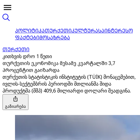
ᲞᲝᲚᲘᲢᲘᲙᲐ
ᲗᲣᲠᲥᲔᲗᲘ
ᲙᲣᲚᲢᲣᲠᲐ
ᲡᲐᲘᲜᲢᲔᲠᲔᲡᲝ
ᲤᲐᲥᲢᲔᲑᲘ
ᲛᲝᲡᲐᲖᲠᲔᲑᲐ
ᲗᲣᲠᲥᲔᲗᲘ
კითხვის დრო 1 წუთი
თურქეთის ეკონომიკა მესამე კვარტალში 3,7
პროცენტით გაიზარდა
თურქეთის სტატისტიკის ინსტიტუტის (TÜİK) მონაცემებით,
ივლის-სექტემბრის პერიოდში მთლიანმა შიდა
პროდუქტმა (მშპ) 409,6 მილიარდი დოლარი შეადგინა.
გაზიარება