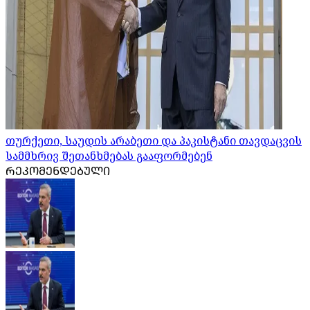
თურქეთი, საუდის არაბეთი და პაკისტანი თავდაცვის
სამმხრივ შეთანხმებას გააფორმებენ
ᲠᲔᲙᲝᲛᲔᲜᲓᲔᲑᲣᲚᲘ