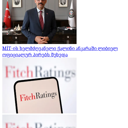
MİT-ის ხელმძღვანელი ქალინი ანკარაში ლიბიელ
ოფიციალურ პირებს შეხვდა