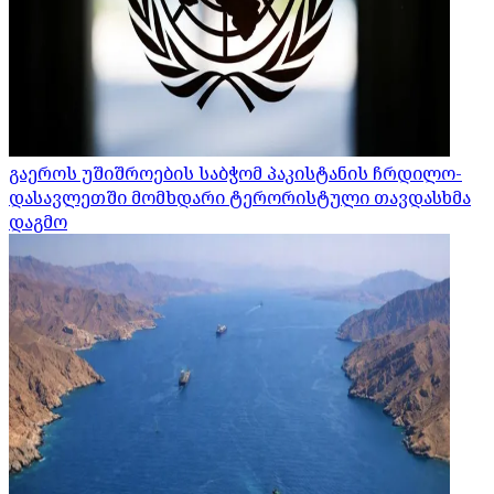
გაეროს უშიშროების საბჭომ პაკისტანის ჩრდილო-
დასავლეთში მომხდარი ტერორისტული თავდასხმა
დაგმო