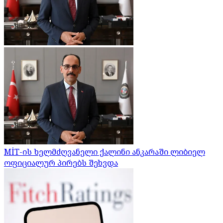
MİT-ის ხელმძღვანელი ქალინი ანკარაში ლიბიელ
ოფიციალურ პირებს შეხვდა