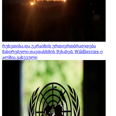
რუსეთისა და უკრაინის ურთიერთბრალდება
მასირებული თავდასხმის შესახებ: Wildberries-ი
ალშია გახვეული