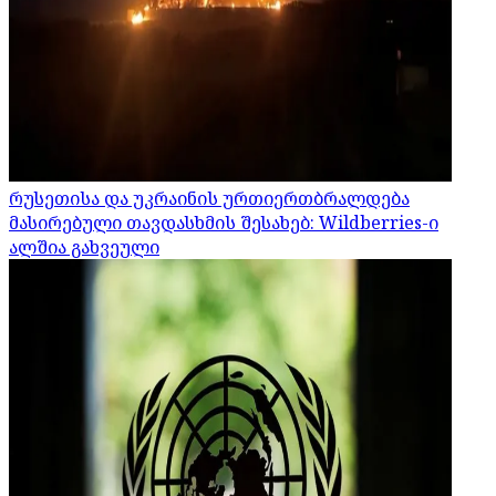
რუსეთისა და უკრაინის ურთიერთბრალდება
მასირებული თავდასხმის შესახებ: Wildberries-ი
ალშია გახვეული