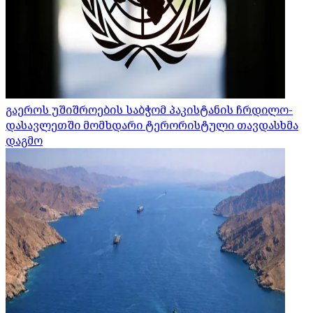
გაეროს უშიშროების საბჭომ პაკისტანის ჩრდილო-
დასავლეთში მომხდარი ტერორისტული თავდასხმა
დაგმო