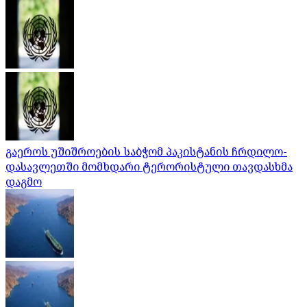
გაეროს უშიშროების საბჭომ პაკისტანის ჩრდილო-
დასავლეთში მომხდარი ტერორისტული თავდასხმა
დაგმო