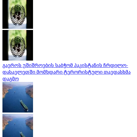
გაეროს უშიშროების საბჭომ პაკისტანის ჩრდილო-
დასავლეთში მომხდარი ტერორისტული თავდასხმა
დაგმო