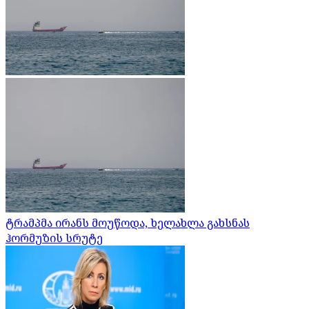
ტრამპმა ირანს მოუწოდა, ხელახლა გახსნას
ჰორმუზის სრუტე