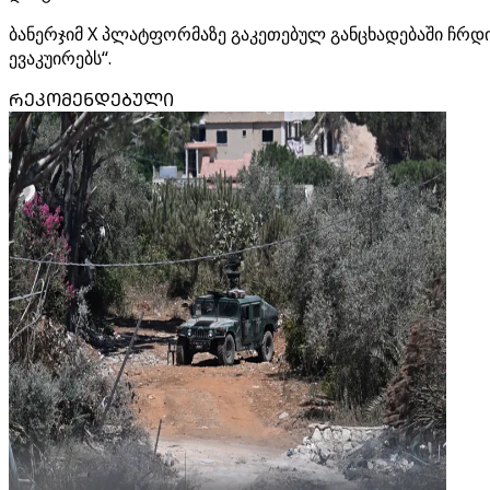
ბანერჯიმ X პლატფორმაზე გაკეთებულ განცხადებაში ჩრდ
ევაკუირებს“.
ᲠᲔᲙᲝᲛᲔᲜᲓᲔᲑᲣᲚᲘ