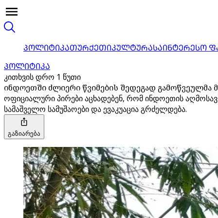
ᲞᲝᲚᲘᲢᲘᲙᲐ
ᲗᲣᲠᲥᲔᲗᲘ
ᲙᲣᲚᲢᲣᲠᲐ
ᲡᲐᲘᲜᲢᲔᲠᲔᲡᲝ Ფ
ᲞᲝᲚᲘᲢᲘᲙᲐ
კითხვის დრო 1 წუთი
ინდოეთში ძლიერი წვიმების შედეგად გამოწვეულმა მ
ოფიციალური პირები აცხადებენ, რომ ინდოეთის აღმოსავ
სამაშველო სამუშაოები და ევაკუაცია გრძელდება.
გაზიარება