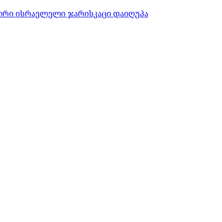
ორი ისრაელელი ჯარისკაცი დაიღუპა