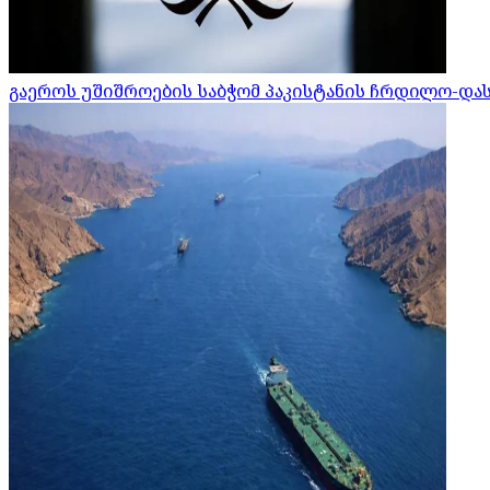
გაეროს უშიშროების საბჭომ პაკისტანის ჩრდილო-დ