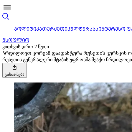
ᲞᲝᲚᲘᲢᲘᲙᲐ
ᲗᲣᲠᲥᲔᲗᲘ
ᲙᲣᲚᲢᲣᲠᲐ
ᲡᲐᲘᲜᲢᲔᲠᲔᲡᲝ Ფ
ᲛᲡᲝᲤᲚᲘᲝ
კითხვის დრო 2 წუთი
ჩრდილოეთ კორეამ დაადასტურა რუსეთის კურსკის ოლ
რუსეთის გენერალური შტაბის უფროსმა შეაქო ჩრდილოეთ კ
გაზიარება