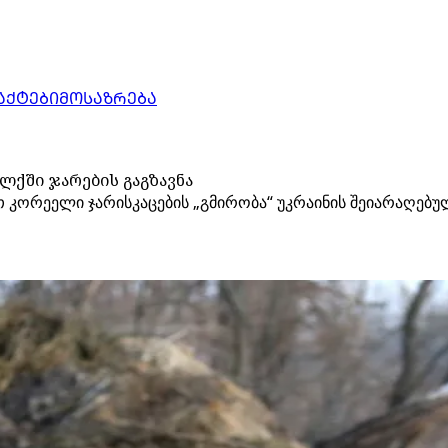
ᲐᲥᲢᲔᲑᲘ
ᲛᲝᲡᲐᲖᲠᲔᲑᲐ
ქში ჯარების გაგზავნა
ორეელი ჯარისკაცების „გმირობა“ უკრაინის შეიარაღებულ