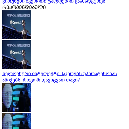
ვირუსები ბგერითი ტალღებით გაანადგურეს
ᲠᲔᲙᲝᲛᲔᲜᲓᲔᲑᲣᲚᲘ
ხელოვნური ინტელექტი ჰაკერებს უპირატესობას
ანიჭებს: როგორ დავიცვათ თავი?