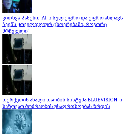
კითხვა-პასუხი: 'AI-ი სულ უფრო და უფრო ახლავს
ჩვენს ყოველდღიურ ცხოვრებაში, როგორც
მრჩეველი'
თურქეთის ახალი თაობის სისტემა BLUEVISION-ი
საზღვაო მოძრაობის უსაფრთხოებას ზრდის