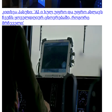
კითხვა-პასუხი: 'AI-ი სულ უფრო და უფრო ახლავს
ჩვენს ყოველდღიურ ცხოვრებაში, როგორც
მრჩეველი'