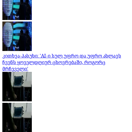
კითხვა-პასუხი: 'AI-ი სულ უფრო და უფრო ახლავს
ჩვენს ყოველდღიურ ცხოვრებაში, როგორც
მრჩეველი'