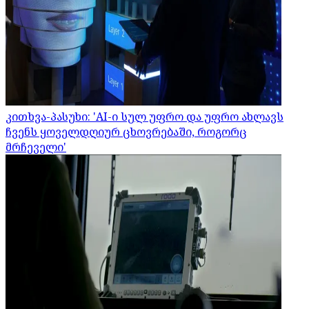
კითხვა-პასუხი: 'AI-ი სულ უფრო და უფრო ახლავს
ჩვენს ყოველდღიურ ცხოვრებაში, როგორც
მრჩეველი'