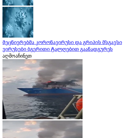
მეცნიერებმა კორონავირუსი და გრიპის მსგავსი
ვირუსები ბგერითი ტალღებით გაანადგურეს
აღმოაჩინეთ