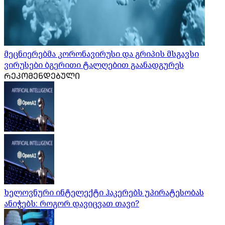
მეცნიერებმა კორონავირუსი და გრიპის მსგავსი
ვირუსები ბგერითი ტალღებით გაანადგურეს
ᲠᲔᲙᲝᲛᲔᲜᲓᲔᲑᲣᲚᲘ
ხელოვნური ინტელექტი ჰაკერებს უპირატესობას
ანიჭებს: როგორ დავიცვათ თავი?