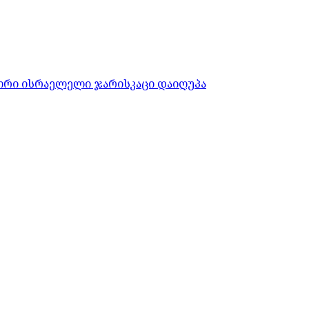
ორი ისრაელელი ჯარისკაცი დაიღუპა