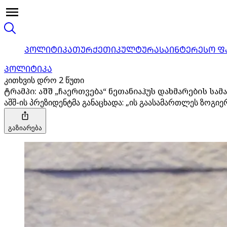
ᲞᲝᲚᲘᲢᲘᲙᲐ
ᲗᲣᲠᲥᲔᲗᲘ
ᲙᲣᲚᲢᲣᲠᲐ
ᲡᲐᲘᲜᲢᲔᲠᲔᲡᲝ Ფ
ᲞᲝᲚᲘᲢᲘᲙᲐ
კითხვის დრო 2 წუთი
ტრამპი: აშშ „ჩაერთვება“ ნეთანიაჰუს დახმარების ს
აშშ-ის პრეზიდენტმა განაცხადა: „ის გაასამართლეს ზოგიერ
გაზიარება