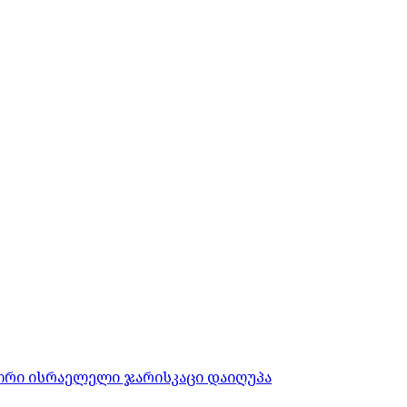
ორი ისრაელელი ჯარისკაცი დაიღუპა