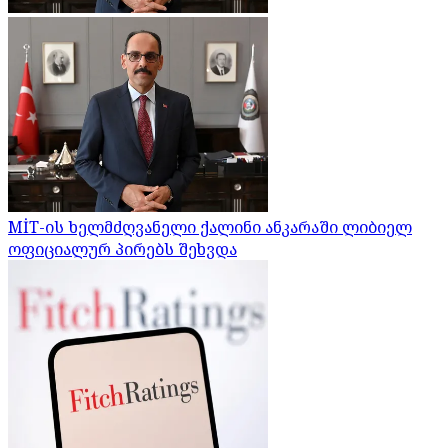
MİT-ის ხელმძღვანელი ქალინი ანკარაში ლიბიელ
ოფიციალურ პირებს შეხვდა