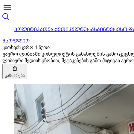
ᲞᲝᲚᲘᲢᲘᲙᲐ
ᲗᲣᲠᲥᲔᲗᲘ
ᲙᲣᲚᲢᲣᲠᲐ
ᲡᲐᲘᲜᲢᲔᲠᲔᲡᲝ Ფ
ᲛᲡᲝᲤᲚᲘᲝ
კითხვის დრო 1 წუთი
გაერო ლიბიაში კონფლიქტის განახლების გამო ცეცხლ
ლიბიური მედიის ცნობით, შეტაკებების გამო მიტიგას აე
გაზიარება