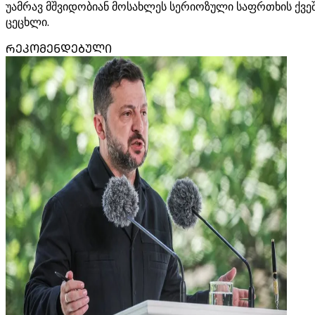
უამრავ მშვიდობიან მოსახლეს სერიოზული საფრთხის ქვეშ 
ცეცხლი.
ᲠᲔᲙᲝᲛᲔᲜᲓᲔᲑᲣᲚᲘ