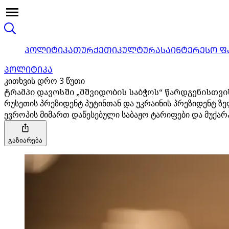
ᲞᲝᲚᲘᲢᲘᲙᲐ
ᲗᲣᲠᲥᲔᲗᲘ
ᲙᲣᲚᲢᲣᲠᲐ
ᲡᲐᲘᲜᲢᲔᲠᲔᲡᲝ Ფ
ᲞᲝᲚᲘᲢᲘᲙᲐ
კითხვის დრო 3 წუთი
ტრამპი დავოსში „მშვიდობის საბჭოს“ წარდგენისთვის
რუსეთის პრეზიდენტ პუტინთან და უკრაინის პრეზიდენტ ზელ
ევროპის მიმართ დაწესებული საბაჟო ტარიფები და მუქარ
გაზიარება