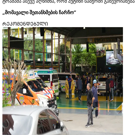
ტრამპმა ასევე აღნიშნა, რომ პუტინი საბჭოში გაწევრიანე
„მომავალი შეთანხმების ჩარჩო“
ᲠᲔᲙᲝᲛᲔᲜᲓᲔᲑᲣᲚᲘ