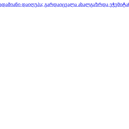
ადამიანი დაიღუპა; გარდაიცვალა ახალგაზრდა ეჭვმიტ