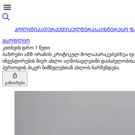
ᲞᲝᲚᲘᲢᲘᲙᲐ
ᲗᲣᲠᲥᲔᲗᲘ
ᲙᲣᲚᲢᲣᲠᲐ
ᲡᲐᲘᲜᲢᲔᲠᲔᲡᲝ Ფ
ᲛᲡᲝᲤᲚᲘᲝ
კითხვის დრო 1 წუთი
ბაზრები აშშ-ირანის კრიტიკულ მოლაპარაკებებზეა ფ
ინვესტორების მიერ ახლო აღმოსავლეთში დაძაბულობისა
პერიოდის პიკურ ნიშნულებთან ახლოს ნარჩუნდება.
გაზიარება