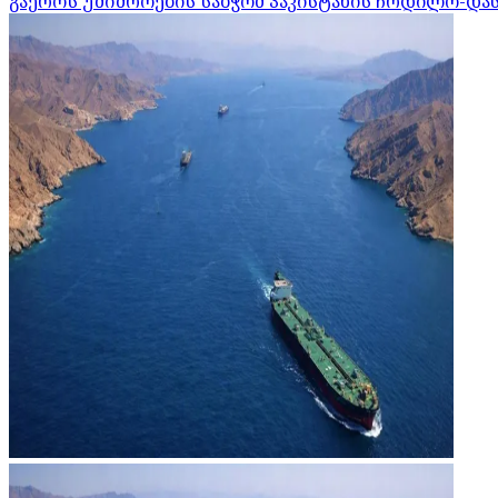
გაეროს უშიშროების საბჭომ პაკისტანის ჩრდილო-დ