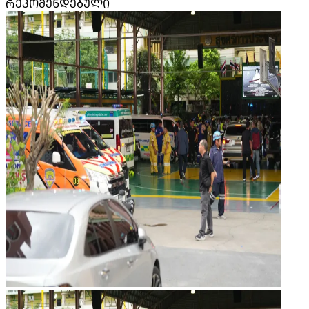
ᲠᲔᲙᲝᲛᲔᲜᲓᲔᲑᲣᲚᲘ