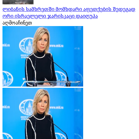
ლიბანის სამხრეთში მომხდარი აფეთქების შედეგად
ორი ისრაელელი ჯარისკაცი დაიღუპა
აღმოაჩინეთ