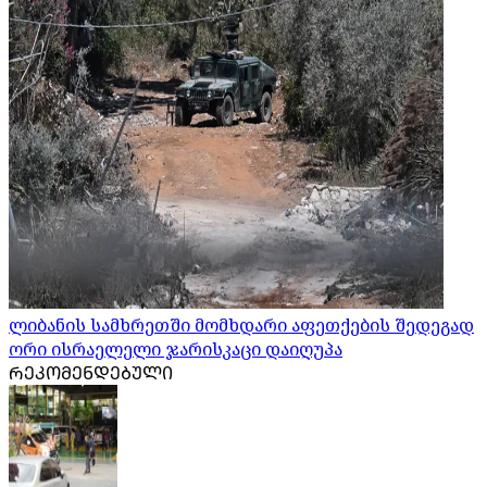
ლიბანის სამხრეთში მომხდარი აფეთქების შედეგად
ორი ისრაელელი ჯარისკაცი დაიღუპა
ᲠᲔᲙᲝᲛᲔᲜᲓᲔᲑᲣᲚᲘ