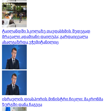
ტაილანდში სკოლაზე თავდასხმის შედეგად
მრავალი ადამიანი დაიღუპა; გარდაიცვალა
ახალგაზრდა ეჭვმიტანილიც
ისრაელის დიასპორის მინისტრი ჩიკლი: მაკრონმა
ზურგში დანა ჩაგვცა