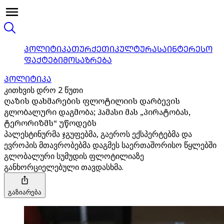
ᲞᲝᲚᲘᲢᲘᲙᲐ
ᲗᲣᲠᲥᲔᲗᲘ
ᲙᲣᲚᲢᲣᲠᲐ
ᲡᲐᲘᲜᲢᲔᲠᲔᲡᲝ
ᲤᲐᲥᲢᲔᲑᲘ
ᲛᲝᲡᲐᲖᲠᲔᲑᲐ
ᲞᲝᲚᲘᲢᲘᲙᲐ
კითხვის დრო 2 წუთი
ღაზის დახმარების ფლოტილიის დარბევის
გლობალური დაგმობა; ჰამასი მას „პირატობას,
ტერორიზმს“ უწოდებს
პალესტინურმა ჯგუფებმა, გაეროს ექსპერტებმა და
ევროპის მთავრობებმა დაგმეს საერთაშორისო წყლებში
გლობალური სუმუდის ფლოტილიაზე
განხორციელებული თავდასხმა.
გაზიარება