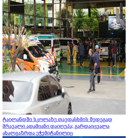
ტაილანდში სკოლაზე თავდასხმის შედეგად
მრავალი ადამიანი დაიღუპა; გარდაიცვალა
ახალგაზრდა ეჭვმიტანილიც