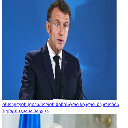
ისრაელის დიასპორის მინისტრი ჩიკლი: მაკრონმა
ზურგში დანა ჩაგვცა