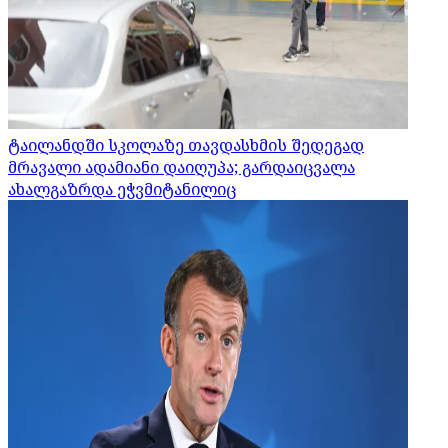
ტაილანდში სკოლაზე თავდასხმის შედეგად
მრავალი ადამიანი დაიღუპა; გარდაიცვალა
ახალგაზრდა ეჭვმიტანილიც