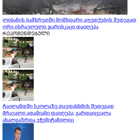
ლიბანის სამხრეთში მომხდარი აფეთქების შედეგად
ორი ისრაელელი ჯარისკაცი დაიღუპა
ᲠᲔᲙᲝᲛᲔᲜᲓᲔᲑᲣᲚᲘ
ტაილანდში სკოლაზე თავდასხმის შედეგად
მრავალი ადამიანი დაიღუპა; გარდაიცვალა
ახალგაზრდა ეჭვმიტანილიც