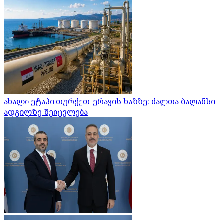
ახალი ეტაპი თურქეთ-ერაყის ხაზზე: ძალთა ბალანსი
ადგილზე შეიცვლება