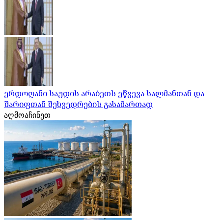
ერდოღანი საუდის არაბეთს ეწვევა სალმანთან და
შარიფთან შეხვედრების გასამართად
აღმოაჩინეთ